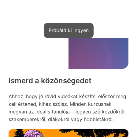
Miközben mások a saját iskolájukat indítják
el a Kwigán — te halogatod az ötletedet
Próbáld ki ingyen
Ismerd a közönségedet
Ahhoz, hogy jó rövid videókat készíts, először meg
kell értened, kihez szólsz. Minden kurzusnak
megvan az ideális tanulója – legyen szó kezdőkről,
szakemberekről, diákokról vagy hobbistákról.