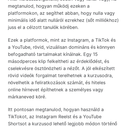
megtanulod, hogyan működj ezeken a
platformokon, az segíthet abban, hogy nulla vagy
minimális idő alatt nulláról ezrekhez (sőt milliókhoz)
juss el a célzott tanulók körében.
Ezek a platformok, mint az Instagram, a TikTok és
a YouTube, rövid, vizuálisan domináns és könnyen
befogadható tartalmakat kínálnak. Egy 15
másodperces klip felkeltheti az érdeklődést, és
cselekvésre ösztönözheti a nézőt. A jól elkészített
rövid videók forgalmat terelhetnek a kurzusodra,
növelhetik a feliratkozások számát, és hiteles
online hírnevet építhetnek a személyes vagy
márkaneved köré.
Itt pontosan megtanulod, hogyan használd a
TikTokot, az Instagram Reelst és a YouTube
Shortsot a kurzusod lehető legjobb módon történő