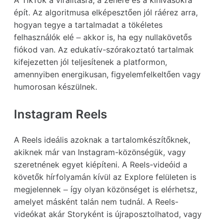
A TikTok a viralitásra, a zenére és a kihívásokra
épít. Az algoritmusa elképesztően jól ráérez arra,
hogyan tegye a tartalmadat a tökéletes
felhasználók elé – akkor is, ha egy nullakövetős
fiókod van. Az edukatív-szórakoztató tartalmak
kifejezetten jól teljesítenek a platformon,
amennyiben energikusan, figyelemfelkeltően vagy
humorosan készülnek.
Instagram Reels
A Reels ideális azoknak a tartalomkészítőknek,
akiknek már van Instagram-közönségük, vagy
szeretnének egyet kiépíteni. A Reels-videóid a
követők hírfolyamán kívül az Explore felületen is
megjelennek – így olyan közönséget is elérhetsz,
amelyet másként talán nem tudnál. A Reels-
videókat akár Storyként is újraposztolhatod, vagy