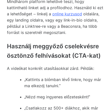
Mindhárom platform lehetővé teszi, hogy
kattintható linket adj a profilodhoz. Használd ki ezt
a lehetőséget – linkelj a
online kurzusod
oldalára,
egy landing oldalra, vagy egy link-in-bio oldalra,
például a Linktree-re vagy a Beaconsra, ha több
forrást is szeretnél megosztani.
Használj meggyőző cselekvésre
ösztönző felhívásokat (CTA-kat)
A videókat konkrét utasításokkal zárd. Példák:
„Kattints a biómban lévő linkre, hogy már
ma elkezdj tanulni.”
„Nézd meg ingyenes előzetesként!”
„Csatlakozz az 500+ diákhoz, akik már