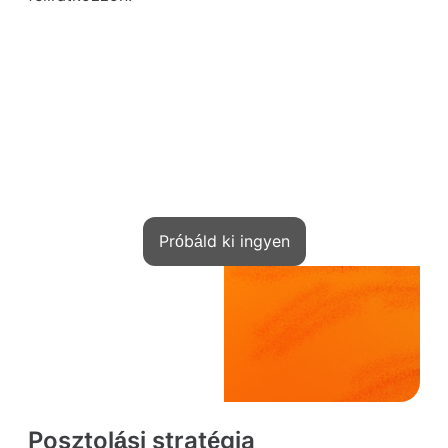
Csatlakozz!
Szakértők ezrei már pénzt keresnek a
tudásukkal a Kwigán
Próbáld ki ingyen
Posztolási stratégia