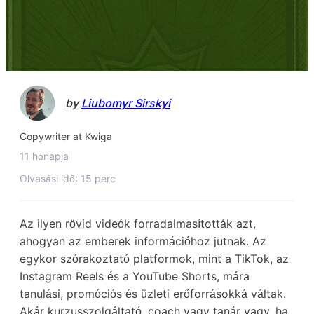
by
Liubomyr Sirskyi
Copywriter at Kwiga
11 hónapja
Olvasási idő: 15 perc
Az ilyen rövid videók forradalmasították azt,
ahogyan az emberek információhoz jutnak. Az
egykor szórakoztató platformok, mint a TikTok, az
Instagram Reels és a YouTube Shorts, mára
tanulási, promóciós és üzleti erőforrásokká váltak.
Akár kurzusszolgáltató, coach vagy tanár vagy, ha