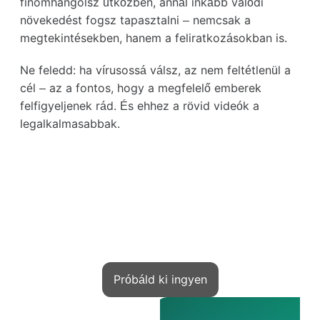
finomhangolsz útközben, annál inkább valódi
növekedést fogsz tapasztalni – nemcsak a
megtekintésekben, hanem a feliratkozásokban is.
Ne feledd: ha vírusossá válsz, az nem feltétlenül a
cél – az a fontos, hogy a megfelelő emberek
felfigyeljenek rád. És ehhez a rövid videók a
legalkalmasabbak.
Keress pénzt a tudásoddal
A Kwiga — az eszközöd a kezdéshez
Próbáld ki ingyen