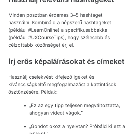
Minden posztban érdemes 3–5 hashtaget
használni. Kombináld a népszerű hashtageket
(például #LearnOnline) a specifikusabbakkal
(például #UXCourseTips), hogy szélesebb és
célzottabb közönséget érj el.
Írj erős képaláírásokat és címeket
Használj cselekvést kifejező igéket és
kíváncsiságkeltő megfogalmazást a kattintások
ösztönzésére. Példák:
„Ez az egy tipp teljesen megváltoztatta,
ahogyan videót vágok.”
„Gondot okoz a nyelvtan? Próbáld ki ezt a
trükköt.”