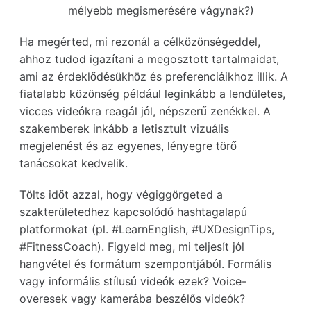
mélyebb megismerésére vágynak?)
Ha megérted, mi rezonál a célközönségeddel,
ahhoz tudod igazítani a megosztott tartalmaidat,
ami az érdeklődésükhöz és preferenciáikhoz illik. A
fiatalabb közönség például leginkább a lendületes,
vicces videókra reagál jól, népszerű zenékkel. A
szakemberek inkább a letisztult vizuális
megjelenést és az egyenes, lényegre törő
tanácsokat kedvelik.
Tölts időt azzal, hogy végiggörgeted a
szakterületedhez kapcsolódó hashtagalapú
platformokat (pl. #LearnEnglish, #UXDesignTips,
#FitnessCoach). Figyeld meg, mi teljesít jól
hangvétel és formátum szempontjából. Formális
vagy informális stílusú videók ezek? Voice-
overesek vagy kamerába beszélős videók?