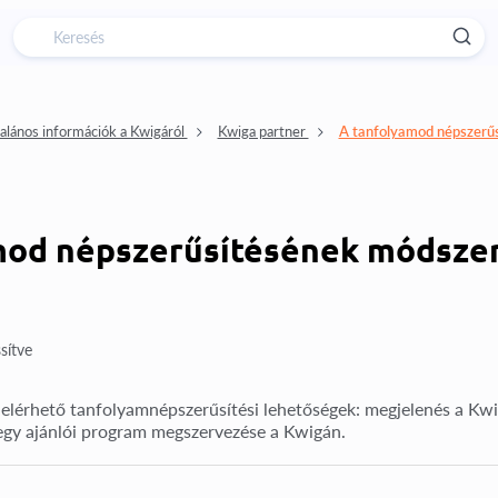
alános információk a Kwigáról
Kwiga partner
A tanfolyamod népszerű
mod népszerűsítésének módszer
ssítve
elérhető tanfolyamnépszerűsítési lehetőségek: megjelenés a Kw
egy ajánlói program megszervezése a Kwigán.