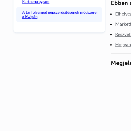
Partnerprogram
Ebben a
A tanfolyamod népszerűsítésének módszerei
Elhelye
a Kwigán
Marketi
Részvét
Hogyan 
Megjel