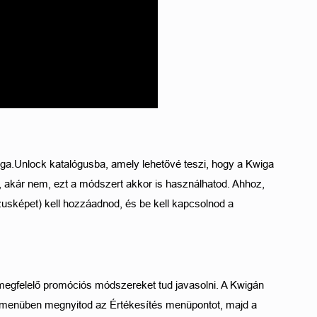
a.Unlock katalógusba, amely lehetővé teszi, hogy a Kwiga 
 akár nem, ezt a módszert akkor is használhatod. Ahhoz, 
sképet) kell hozzáadnod, és be kell kapcsolnod a 
egfelelő promóciós módszereket tud javasolni. A Kwigán 
ső menüben megnyitod az Értékesítés menüpontot, majd a 