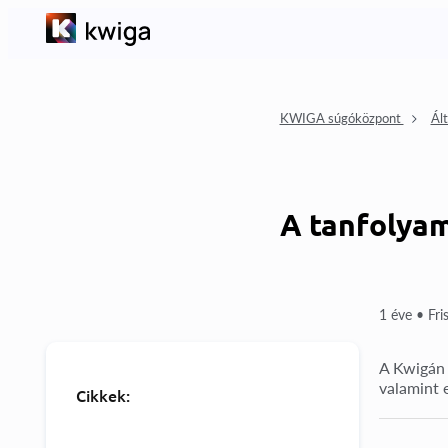
KWIGA súgóközpont
Ált
A tanfolya
1 éve •
Fri
A Kwigán 
valamint 
Cikkek: