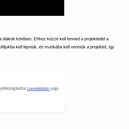
 diákok körében. Ehhez közzé kell tenned a projektedet a 
iljukba kell lépniük, és munkába kell venniük a projektet, így 
yfélszolgálattal
csevegésben
vagy