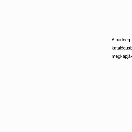
A partnerp
katalógusb
megkapják a