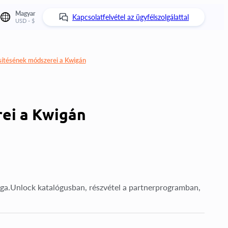
Magyar
Kapcsolatfelvétel az ügyfélszolgálattal
USD - $
sítésének módszerei a Kwigán
ei a Kwigán
iga.Unlock katalógusban, részvétel a partnerprogramban,