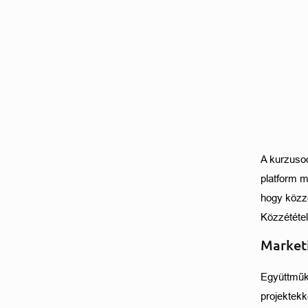
A kurzusod
platform m
hogy közzé
Közzététel
Market
Együttműkö
projektekk