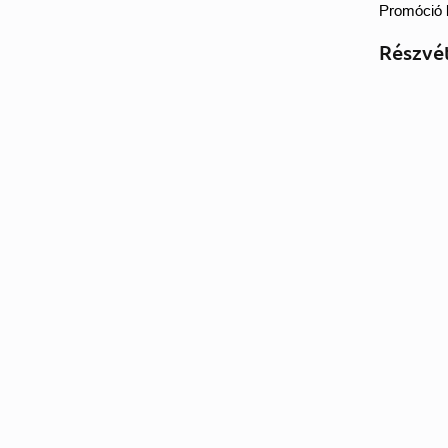
Promóció l
Részvé