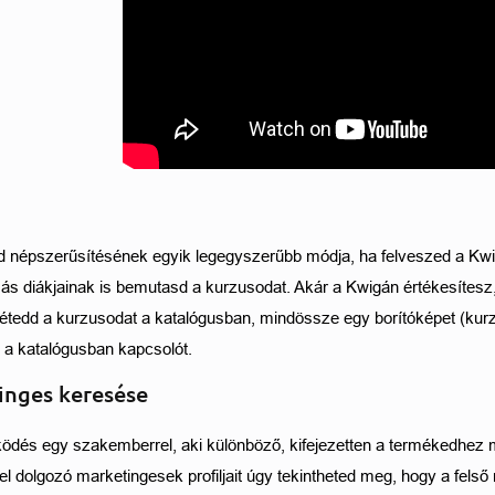
 népszerűsítésének egyik legegyszerűbb módja, ha felveszed a Kwig
ás diákjainak is bemutasd a kurzusodat. Akár a Kwigán értékesítesz,
tedd a kurzusodat a katalógusban, mindössze egy borítóképet (kurzu
 a katalógusban kapcsolót. 
inges keresése
dés egy szakemberrel, aki különböző, kifejezetten a termékedhez m
el dolgozó marketingesek profiljait úgy tekintheted meg, hogy a fel