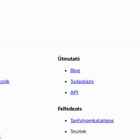
Útmutató
Blog
kozók
Tudásbázis
API
Felfedezés
Tanfolyamkatalógus
Tesztek
k