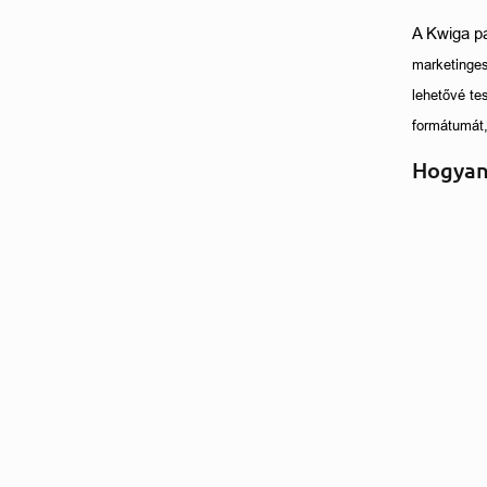
A Kwiga pa
marketinges
lehetővé te
formátumát,
Hogyan