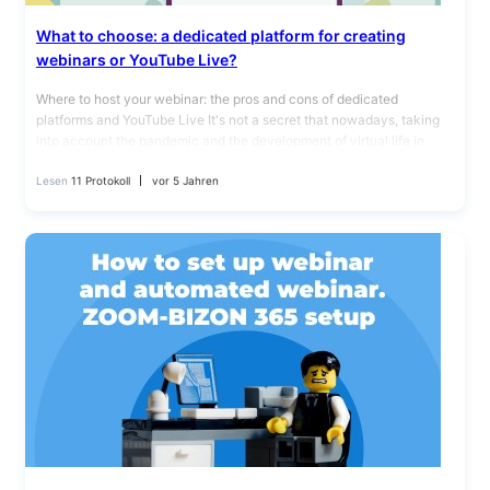
What to choose: a dedicated platform for creating
webinars or YouTube Live?
Where to host your webinar: the pros and cons of dedicated
platforms and YouTube Live It's not a secret that nowadays, taking
into account the pandemic and the development of virtual life in
general,…
Lesen
11 Protokoll
vor 5 Jahren