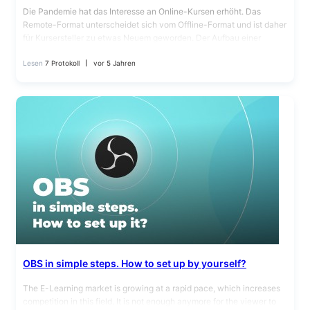
Die Pandemie hat das Interesse an Online-Kursen erhöht. Das
Remote-Format unterscheidet sich vom Offline-Format und ist daher
für Kursersteller zu etwas Neuem geworden. Der Aufbau einer
Methodik…
Lesen
7 Protokoll
vor 5 Jahren
OBS in simple steps. How to set up by yourself?
The E-Learning market is growing at a rapid pace, which increases
competition in this field. It is not enough anymore for the viewer to