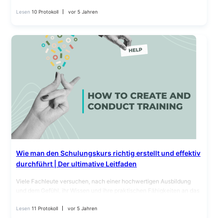
watch boring videos from the webcam. To make the webinar…
Lesen
10 Protokoll
vor 5 Jahren
Wie man den Schulungskurs richtig erstellt und effektiv
durchführt | Der ultimative Leitfaden
Viele Fachleute versuchen, nach einer hochwertigen Ausbildung
und dem Gefühl, ihr Wissen und ihre praktischen Fähigkeiten an das
Publikum weitergeben zu können, Online-Schulungen im Netz zu…
Lesen
11 Protokoll
vor 5 Jahren