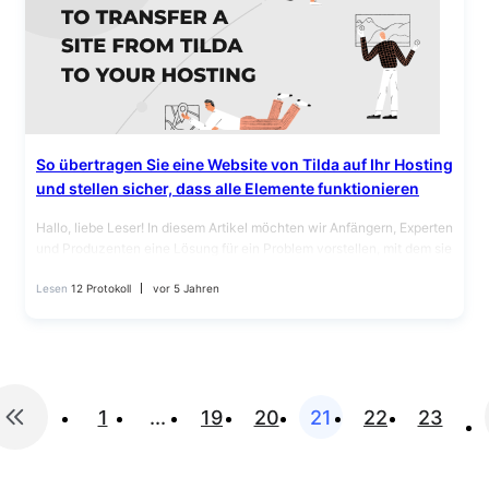
So übertragen Sie eine Website von Tilda auf Ihr Hosting
und stellen sicher, dass alle Elemente funktionieren
Hallo, liebe Leser! In diesem Artikel möchten wir Anfängern, Experten
und Produzenten eine Lösung für ein Problem vorstellen, mit dem sie
bei der Erstellung einer Website oder Landingpage…
Lesen
12 Protokoll
vor 5 Jahren
1
...
19
20
21
22
23