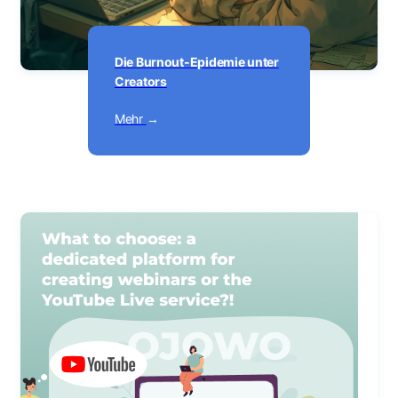
Die Burnout-Epidemie unter
Creators
Mehr
→