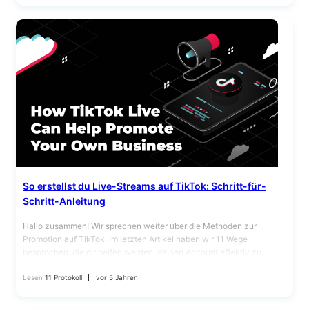
So erstellst du Live-Streams auf TikTok: Schritt-für-
Schritt-Anleitung
Hallo zusammen! Wir sprechen weiter über die Methoden zur
Promotion auf TikTok. Im letzten Artikel haben wir 11 Wege
besprochen, die dir helfen werden, deinen Account effektiv zu
promoten. Heute…
Lesen
11 Protokoll
vor 5 Jahren