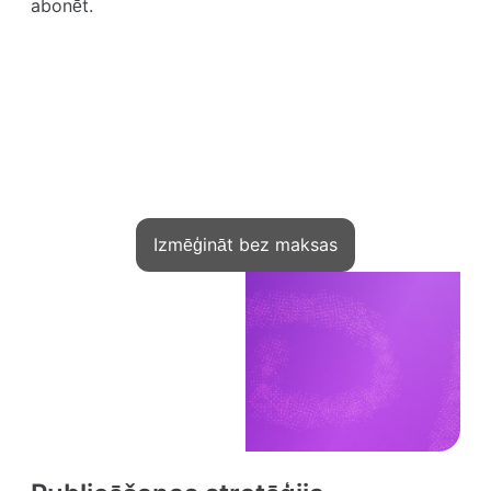
abonēt.
Pelni no zināšanām
Kwiga — jūsu rīks startam
Izmēģināt bez maksas