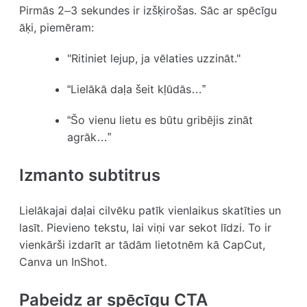
Pirmās 2–3 sekundes ir izšķirošas. Sāc ar spēcīgu
āķi, piemēram:
"Ritiniet lejup, ja vēlaties uzzināt."
“Lielākā daļa šeit kļūdās…”
“Šo vienu lietu es būtu gribējis zināt
agrāk…”
Izmanto subtitrus
Lielākajai daļai cilvēku patīk vienlaikus skatīties un
lasīt. Pievieno tekstu, lai viņi var sekot līdzi. To ir
vienkārši izdarīt ar tādām lietotnēm kā CapCut,
Canva un InShot.
Pabeidz ar spēcīgu CTA