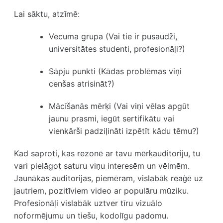
Lai sāktu, atzīmē:
Vecuma grupa
(Vai tie ir pusaudži,
universitātes studenti, profesionāļi?)
Sāpju punkti
(Kādas problēmas viņi
cenšas atrisināt?)
Mācīšanās mērķi
(Vai viņi vēlas apgūt
jaunu prasmi, iegūt sertifikātu vai
vienkārši padziļināti izpētīt kādu tēmu?)
Kad saproti, kas rezonē ar tavu mērķauditoriju, tu
vari pielāgot saturu viņu interesēm un vēlmēm.
Jaunākas auditorijas, piemēram, vislabāk reaģē uz
jautriem, pozitīviem video ar populāru mūziku.
Profesionāļi vislabāk uztver tīru vizuālo
noformējumu un tiešu, kodolīgu padomu.