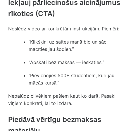
Iekļauj pārliecinošus aicinājumus
rīkoties (CTA)
Noslēdz video ar konkrētām instrukcijām. Piemēri:
“Klikšķini uz saites manā bio un sāc
mācīties jau šodien.”
“Apskati bez maksas — ieskaties!”
“Pievienojies 500+ studentiem, kuri jau
mācās kursā.”
Nepalūdz cilvēkiem pašiem kaut ko darīt. Pasaki
viņiem konkrēti, lai to izdara.
Piedāvā vērtīgu bezmaksas
materiālu