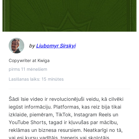
by
Liubomyr Sirskyi
Copywriter at Kwiga
pirms 11 mēnešiem
Lasīšanas laiks: 15 minūtes
Šādi īsie video ir revolucionējuši veidu, kā cilvēki
iegūst informāciju. Platformas, kas reiz bija tikai
izklaide, piemēram, TikTok, Instagram Reels un
YouTube Shorts, tagad ir kļuvušas par mācību,
reklāmas un biznesa resursiem. Neatkarīgi no tā,
vai esi kursu vadītājs, treneris vai skolotājs,