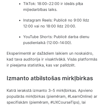
TikTok:
18:00–22:00 ir ideāls pīķa
mijiedarbības laiks.
Instagram Reels:
Publicē no 9:00 līdz
12:00 vai no 18:00 līdz 20:00.
YouTube Shorts:
Publicē darba dienu
pusdienlaikā (12:00–14:00).
Eksperimentē ar dažādiem laikiem un noskaidro,
kad tava auditorija ir visaktīvākā. Visās platformās
ir pieejama statistika, kas var palīdzēt.
Izmanto atbilstošas mirkļbirkas
Katrā ierakstā izmanto 3–5 mirkļbirkas. Apvieno
populārās mirkļbirkas (piemēram, #LearnOnline) ar
specifiskām (piemēram, #UXCourseTips), lai