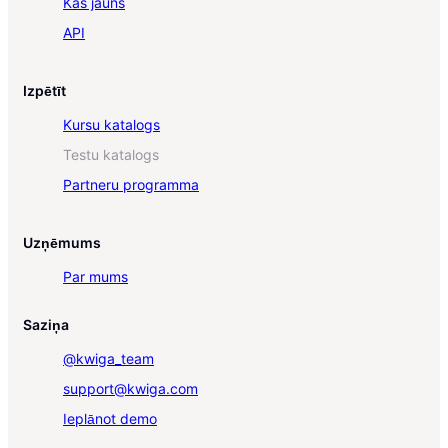
Kas jauns
API
Izpētīt
Kursu katalogs
Testu katalogs
Partneru programma
Uzņēmums
Par mums
Saziņa
@kwiga_team
support@kwiga.com
Ieplānot demo