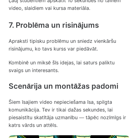
Ļauj studentiem apskatīt 10 sekundes no taviem
video, slaidiem vai kursa materiāla.
7. Problēma un risinājums
Apraksti tipisku problēmu un sniedz vienkāršu
risinājumu, ko tavs kurss var piedāvāt.
Kombinē un miksē šīs idejas, lai saturs paliktu
svaigs un interesants.
Scenārija un montāžas padomi
Šiem īsajiem video nepieciešama īsa, spilgta
komunikācija. Tev ir tikai dažas sekundes, lai
piesaistītu skatītāja uzmanību — tāpēc nozīmīgs ir
katrs vārds un attēls.