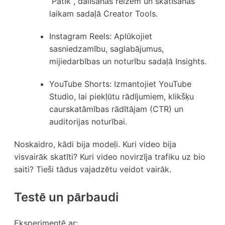
“Patīk”, dalīšanās reizēm un skatīšanās
laikam sadaļā Creator Tools.
Instagram Reels:
Aplūkojiet
sasniedzamību, saglabājumus,
mijiedarbības un noturību sadaļā Insights.
YouTube Shorts:
Izmantojiet YouTube
Studio, lai piekļūtu rādījumiem, klikšķu
caurskatāmības rādītājam (CTR) un
auditorijas noturībai.
Noskaidro, kādi bija modeļi. Kuri video bija
visvairāk skatīti? Kuri video novirzīja trafiku uz bio
saiti? Tieši tādus vajadzētu veidot vairāk.
Testē un pārbaudi
Eksperimentē ar: