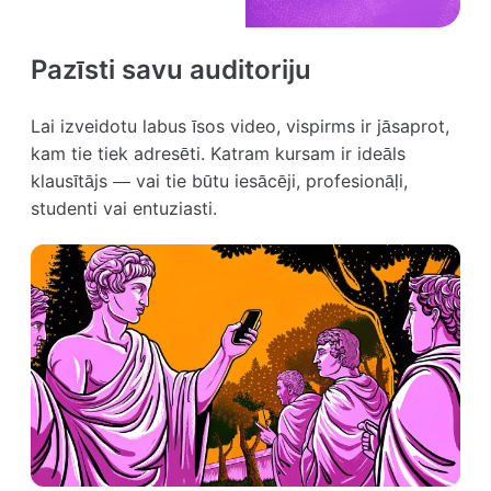
Pazīsti savu auditoriju
Lai izveidotu labus īsos video, vispirms ir jāsaprot,
kam tie tiek adresēti. Katram kursam ir ideāls
klausītājs — vai tie būtu iesācēji, profesionāļi,
studenti vai entuziasti.