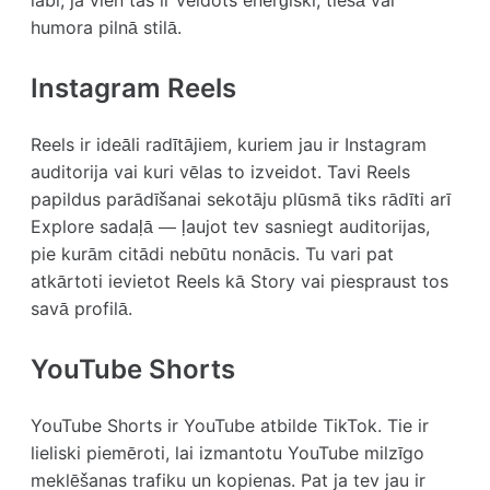
labi, ja vien tas ir veidots enerģiski, tiešā vai
humora pilnā stilā.
Instagram Reels
Reels ir ideāli radītājiem, kuriem jau ir Instagram
auditorija vai kuri vēlas to izveidot. Tavi Reels
papildus parādīšanai sekotāju plūsmā tiks rādīti arī
Explore sadaļā — ļaujot tev sasniegt auditorijas,
pie kurām citādi nebūtu nonācis. Tu vari pat
atkārtoti ievietot Reels kā Story vai piespraust tos
savā profilā.
YouTube Shorts
YouTube Shorts ir YouTube atbilde TikTok. Tie ir
lieliski piemēroti, lai izmantotu YouTube milzīgo
meklēšanas trafiku un kopienas. Pat ja tev jau ir