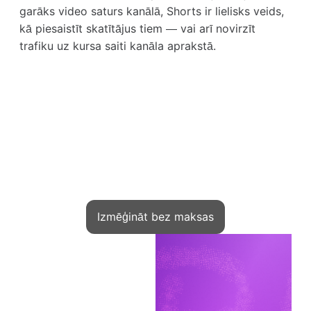
garāks video saturs kanālā, Shorts ir lielisks veids,
kā piesaistīt skatītājus tiem — vai arī novirzīt
trafiku uz kursa saiti kanāla aprakstā.
Maini lomu: no lasītāja - uz autoru
Kamēr citi uzsāk savas skolas Kwiga, tu
atliek ideju
Izmēģināt bez maksas