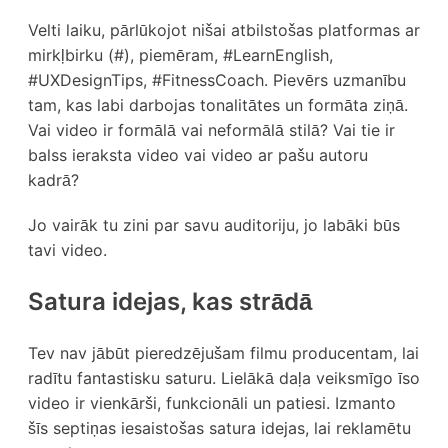
Velti laiku, pārlūkojot nišai atbilstošas platformas ar
mirkļbirku (#), piemēram, #LearnEnglish,
#UXDesignTips, #FitnessCoach. Pievērs uzmanību
tam, kas labi darbojas tonalitātes un formāta ziņā.
Vai video ir formālā vai neformālā stilā? Vai tie ir
balss ieraksta video vai video ar pašu autoru
kadrā?
Jo vairāk tu zini par savu auditoriju, jo labāki būs
tavi video.
Satura idejas, kas strādā
Tev nav jābūt pieredzējušam filmu producentam, lai
radītu fantastisku saturu. Lielākā daļa veiksmīgo īso
video ir vienkārši, funkcionāli un patiesi. Izmanto
šīs septiņas iesaistošas satura idejas, lai reklamētu