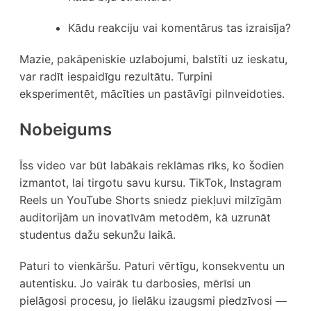
Kādu reakciju vai komentārus tas izraisīja?
Mazie, pakāpeniskie uzlabojumi, balstīti uz ieskatu,
var radīt iespaidīgu rezultātu. Turpini
eksperimentēt, mācīties un pastāvīgi pilnveidoties.
Nobeigums
Īss video var būt labākais reklāmas rīks, ko šodien
izmantot, lai tirgotu savu kursu. TikTok, Instagram
Reels un YouTube Shorts sniedz piekļuvi milzīgām
auditorijām un inovatīvām metodēm, kā uzrunāt
studentus dažu sekunžu laikā.
Paturi to vienkāršu. Paturi vērtīgu, konsekventu un
autentisku. Jo vairāk tu darbosies, mērīsi un
pielāgosi procesu, jo lielāku izaugsmi piedzīvosi —