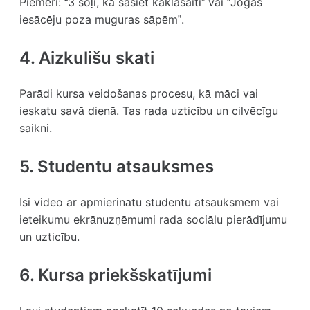
Piemēri: “3 soļi, kā sasiet kaklasaiti” vai “Jogas
iesācēju poza muguras sāpēm”.
4. Aizkulišu skati
Parādi kursa veidošanas procesu, kā māci vai
ieskatu savā dienā. Tas rada uzticību un cilvēcīgu
saikni.
5. Studentu atsauksmes
Īsi video ar apmierinātu studentu atsauksmēm vai
ieteikumu ekrānuzņēmumi rada sociālu pierādījumu
un uzticību.
6. Kursa priekšskatījumi