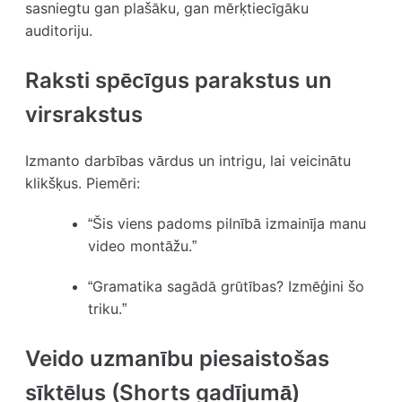
sasniegtu gan plašāku, gan mērķtiecīgāku
auditoriju.
Raksti spēcīgus parakstus un
virsrakstus
Izmanto darbības vārdus un intrigu, lai veicinātu
klikšķus. Piemēri:
“Šis viens padoms pilnībā izmainīja manu
video montāžu.”
“Gramatika sagādā grūtības? Izmēģini šo
triku.”
Veido uzmanību piesaistošas
sīktēlus (Shorts gadījumā)