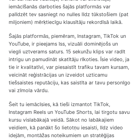
iemācīšanās darboties šajās platformās var
palīdzēt tev sasniegt no nulles līdz tūkstošiem (pat
miljoniem) mērķtiecīgu klausītāju rekordīsā laikā.
Šajās platformās, piemēram, Instagram, TikTok un
YouTube, ir pieejams īss, vizuāli dominējošs un
viegli uztverams saturs. 15 sekunžu klips var radīt
intrigu un pamudināt skatītāju rīkoties. Īsie video, ja
tie ir kvalitatīvi, var piesaistīt trafiku tavam kursam,
veicināt reģistrācijas un izveidot uzticamu
tiešsaistes reputāciju, kas saistīta ar tavu personīgo
vai zīmola vārdu.
Šeit tu iemācīsies, kā tieši izmantot TikTok,
Instagram Reels un YouTube Shorts, lai tirgotu savu
kursu vislabākajā veidā. Sākot no labākajiem
veidiem, kā panākt šo lietotņu iesaisti, līdz video
idejām, montāžas noteikumiem un stratēģijas