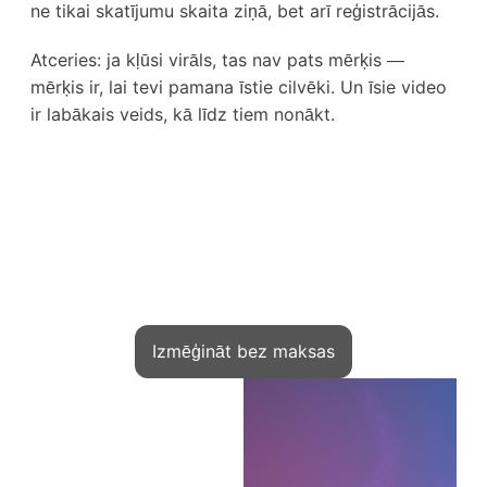
ne tikai skatījumu skaita ziņā, bet arī reģistrācijās.
Atceries: ja kļūsi virāls, tas nav pats mērķis —
mērķis ir, lai tevi pamana īstie cilvēki. Un īsie video
ir labākais veids, kā līdz tiem nonākt.
Pelni no zināšanām
Kwiga — jūsu rīks startam
Izmēģināt bez maksas