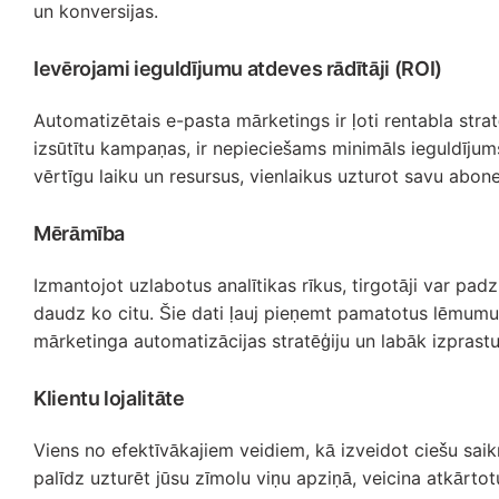
un konversijas.
Ievērojami ieguldījumu atdeves rādītāji (ROI)
Automatizētais e-pasta mārketings ir ļoti rentabla stra
izsūtītu kampaņas, ir nepieciešams minimāls ieguldījums
vērtīgu laiku un resursus, vienlaikus uzturot savu abonen
Mērāmība
Izmantojot uzlabotus analītikas rīkus, tirgotāji var padz
daudz ko citu. Šie dati ļauj pieņemt pamatotus lēmumus,
mārketinga automatizācijas stratēģiju un labāk izprastu, 
Klientu lojalitāte
Viens no efektīvākajiem veidiem, kā izveidot ciešu saik
palīdz uzturēt jūsu zīmolu viņu apziņā, veicina atkārtotu