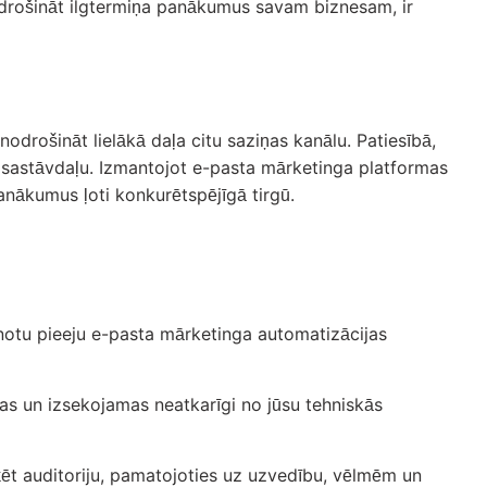
odrošināt ilgtermiņa panākumus savam biznesam, ir
nodrošināt lielākā daļa citu saziņas kanālu. Patiesībā,
as sastāvdaļu. Izmantojot e-pasta mārketinga platformas
panākumus ļoti konkurētspējīgā tirgū.
notu pieeju e-pasta mārketinga automatizācijas
as un izsekojamas neatkarīgi no jūsu tehniskās
ķēt auditoriju, pamatojoties uz uzvedību, vēlmēm un