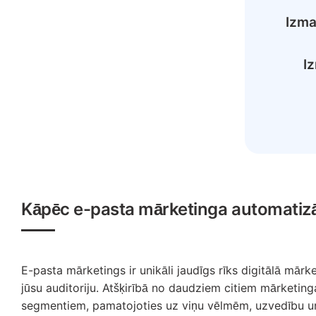
Izma
I
Kāpēc e-pasta mārketinga automatizāc
E-pasta mārketings ir unikāli jaudīgs rīks digitālā mār
jūsu auditoriju. Atšķirībā no daudziem citiem mārketing
segmentiem, pamatojoties uz viņu vēlmēm, uzvedību un pi