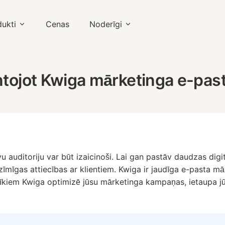
ukti
Cenas
Noderīgi
antojot Kwiga mārketinga e-pas
vu auditoriju var būt izaicinoši. Lai gan pastāv daudzas dig
nozīmīgas attiecības ar klientiem. Kwiga ir jaudīga e-pasta
rīkiem Kwiga optimizē jūsu mārketinga kampaņas, ietaupa jūs