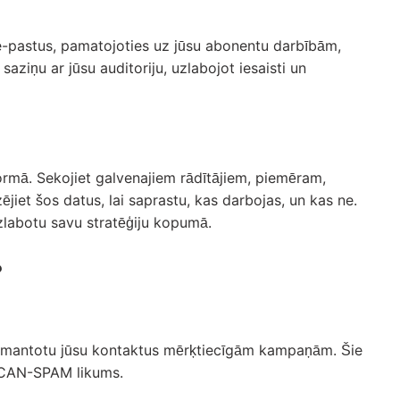
t e-pastus, pamatojoties uz jūsu abonentu darbībām,
ziņu ar jūsu auditoriju, uzlabojot iesaisti un
rmā. Sekojiet galvenajiem rādītājiem, piemēram,
ējiet šos datus, lai saprastu, kas darbojas, un kas ne.
zlabotu savu stratēģiju kopumā.
?
n izmantotu jūsu kontaktus mērķtiecīgām kampaņām. Šie
n CAN-SPAM likums.