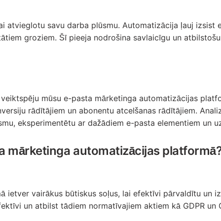
lai atvieglotu savu darba plūsmu. Automatizācija ļauj izsis
iem groziem. Šī pieeja nodrošina savlaicīgu un atbilstošu sa
 veiktspēju mūsu e-pasta mārketinga automatizācijas platfo
nversiju rādītājiem un abonentu atcelšanas rādītājiem. Analiz
plūsmu, eksperimentētu ar dažādiem e-pasta elementiem un u
ta mārketinga automatizācijas platformā
 ietver vairākus būtiskus soļus, lai efektīvi pārvaldītu u
 efektīvi un atbilst tādiem normatīvajiem aktiem kā GDPR u