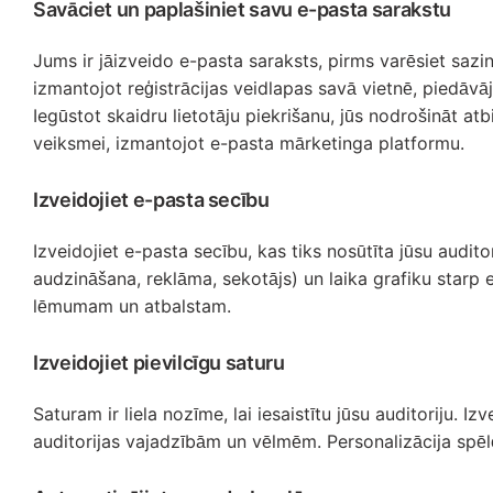
Savāciet un paplašiniet savu e-pasta sarakstu
Jums ir jāizveido e-pasta saraksts, pirms varēsiet saz
izmantojot reģistrācijas veidlapas savā vietnē, piedāv
Iegūstot skaidru lietotāju piekrišanu, jūs nodrošināt a
veiksmei, izmantojot e-pasta mārketinga platformu.
Izveidojiet e-pasta secību
Izveidojiet e-pasta secību, kas tiks nosūtīta jūsu audit
audzināšana, reklāma, sekotājs) un laika grafiku starp 
lēmumam un atbalstam.
Izveidojiet pievilcīgu saturu
Saturam ir liela nozīme, lai iesaistītu jūsu auditoriju. 
auditorijas vajadzībām un vēlmēm. Personalizācija spēl