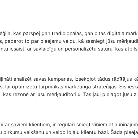
tēģija, kas pārspēj gan tradicionālās, gan citas digitālā mā
, padarot to par pieejamu veidu, kā sasniegt jūsu mērķaudit
tu iesaisti ar savlaicīgu un personalizētu saturu, kas atbils
iļināti analizēt savas kampaņas, izsekojot tādus rādītājus kā
 lai optimizētu turpmākās mārketinga stratēģijas. Šis ieska
kas rezonē ar jūsu mērķauditoriju. Tas ļauj pielāgot jūsu ziņ
ni ar saviem klientiem, ir regulāri sniegt viņiem atjaunināj
 pirkumu veikšanu un veido lojālu klientu bāzi. Šāda pieeja r