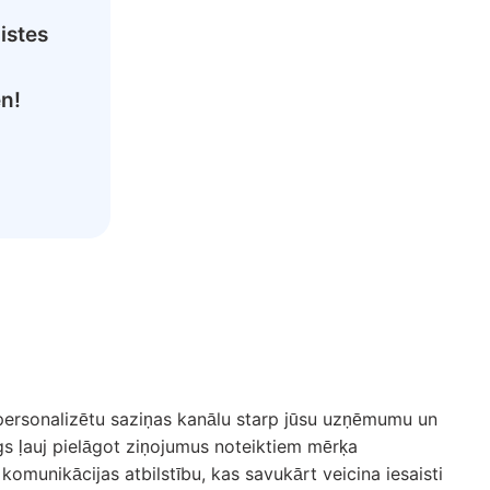
istes
n!
n personalizētu saziņas kanālu starp jūsu uzņēmumu un
ngs ļauj pielāgot ziņojumus noteiktiem mērķa
omunikācijas atbilstību, kas savukārt veicina iesaisti