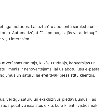
rketinga metodes. Lai uzturētu abonentu sarakstu un
oriju. Automatizējot šīs kampaņas, jūs varat ietaupīt
t viņu interesēm.
 atvēršanas rādītājs, klikšķu rādītājs, konversijas un
tu līmenis ir nenovērtējams, lai uzlabotu jūsu e-pasta
ojumus un saturu, lai efektīvāk piesaistītu klientus.
umus, vērtīgu saturu un ekskluzīvus piedāvājumus. Tas
ada pozitīvu iesaistes ciklu, kurā klienti, visticamāk,