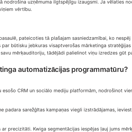
iņā nodrošina uzņēmuma ilgtspējīgu izaugsmi. Ja vēlaties n
 viņiem vērtību.
 pasaulē, pateicoties tā plašajam sasniedzamībai, ko nespēj 
uvis par būtisku jebkuras visaptverošas mārketinga stratēģij
 savu mērķauditoriju, tādējādi palielinot viņu izredzes gūt 
etinga automatizācijas programmatūru?
ūsu esošo CRM un sociālo mediju platformām, nodrošinot vie
 padara sarežģītas kampaņas viegli izstrādājamas, ieviest
 ar precizitāti. Kwiga segmentācijas iespējas ļauj jums mēr