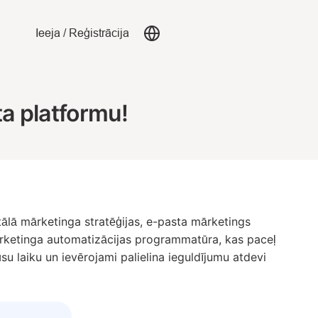
Ieeja
/
Reģistrācija
ta platformu!
itālā mārketinga stratēģijas, e-pasta mārketings
 mārketinga automatizācijas programmatūra, kas paceļ
u laiku un ievērojami palielina ieguldījumu atdevi