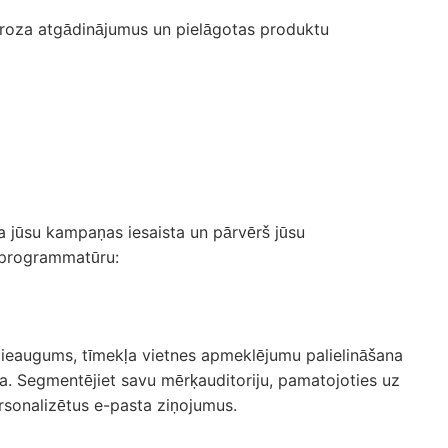
tā groza atgādinājumus un pielāgotas produktu
a jūsu kampaņas iesaista un pārvērš jūsu
s programmatūru:
 pieaugums, tīmekļa vietnes apmeklējumu palielināšana
rija. Segmentējiet savu mērķauditoriju, pamatojoties uz
rsonalizētus e-pasta ziņojumus.