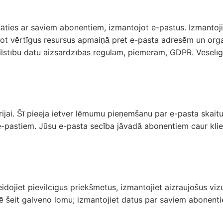
ināties ar saviem abonentiem, izmantojot e-pastus. Izmantoj
ājot vērtīgus resursus apmaiņā pret e-pasta adresēm un orga
tbilstību datu aizsardzības regulām, piemēram, GDPR. Veselī
orijai. Šī pieeja ietver lēmumu pieņemšanu par e-pasta skait
e-pastiem. Jūsu e-pasta secība jāvadā abonentiem caur klien
Izveidojiet pievilcīgus priekšmetus, izmantojiet aizraujošus v
ē šeit galveno lomu; izmantojiet datus par saviem abonentie