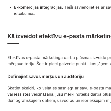
E-komercijas integrācijas.
Tieši savienojieties ar s
ieteikumus.
Kā izveidot efektīvu e-pasta mārket
Efektīvas e-pasta mārketinga darba plūsmas izveide pra
mērķauditoriju. Šeit ir pieci galvenie punkti, kas jāņ
Definējiet savus mērķus un auditoriju
Skatiet skaidri, ko vēlaties sasniegt ar savu e-pasta 
vai iesaistes veicināšana, jūsu mērķi noteiks darba plūs
demogrāfiskajiem datiem, uzvedību un iepriekšējām miji