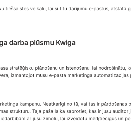
avu tiešsaistes veikalu, lai sūtītu darījumu e-pastus, atstā
inga darba plūsmu Kwiga
sa stratēģisku plānošanu un īstenošanu, lai nodrošinātu, k
em vērā, izmantojot mūsu e-pasta mārketinga automatizācija
mārketinga kampaņu. Neatkarīgi no tā, vai tas ir pārdošanas
mas struktūru. Tajā pašā laikā saprotiet, kas ir jūsu audito
edarbībām ar jūsu zīmolu, lai izveidotu mērķtiecīgus un pe