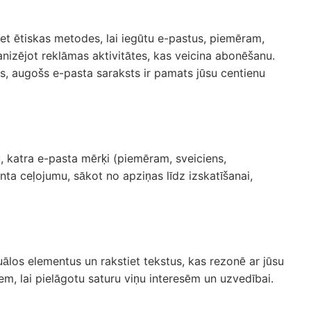
iet ētiskas metodes, lai iegūtu e-pastus, piemēram,
nizējot reklāmas aktivitātes, kas veicina abonēšanu.
gs, augošs e-pasta saraksts ir pamats jūsu centienu
u, katra e-pasta mērķi (piemēram, sveiciens,
ta ceļojumu, sākot no apziņas līdz izskatīšanai,
izuālos elementus un rakstiet tekstus, kas rezonē ar jūsu
m, lai pielāgotu saturu viņu interesēm un uzvedībai.