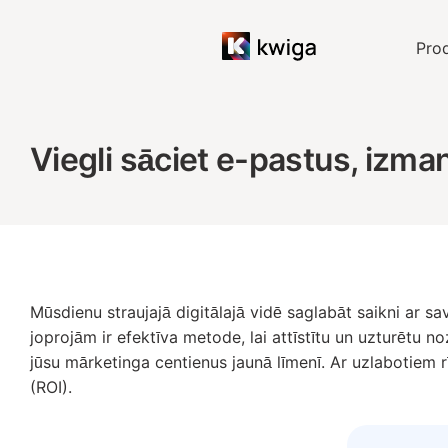
Prod
Viegli sāciet e-pastus, izm
Mūsdienu straujajā digitālajā vidē saglabāt saikni ar sa
joprojām ir efektīva metode, lai attīstītu un uzturētu 
jūsu mārketinga centienus jaunā līmenī. Ar uzlabotiem 
(ROI).