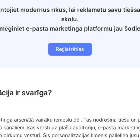
ntojiet modernus rīkus, lai reklamētu savu tiešsa
skolu.
zmēģiniet e-pasta mārketinga platformu jau šodie
Reģistrēties
ija ir svarīga?
ketinga arsenālā vairāku iemeslu dēļ. Tas nodrošina tiešu u
a kanāliem, kas vērsti uz plašu auditoriju, e-pasta mārketi
rkumu vēsturi. Šis personalizācijas līmenis palielina jūsu k