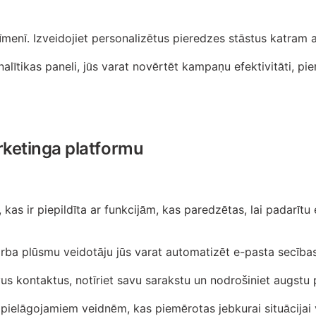
menī. Izveidojiet personalizētus pieredzes stāstus katram ab
alītikas paneli, jūs varat novērtēt kampaņu efektivitāti, 
rketinga platformu
kas ir piepildīta ar funkcijām, kas paredzētas, lai padarīt
ba plūsmu veidotāju jūs varat automatizēt e-pasta secības, 
us kontaktus, notīriet savu sarakstu un nodrošiniet augstu 
 pielāgojamiem veidnēm, kas piemērotas jebkurai situācija