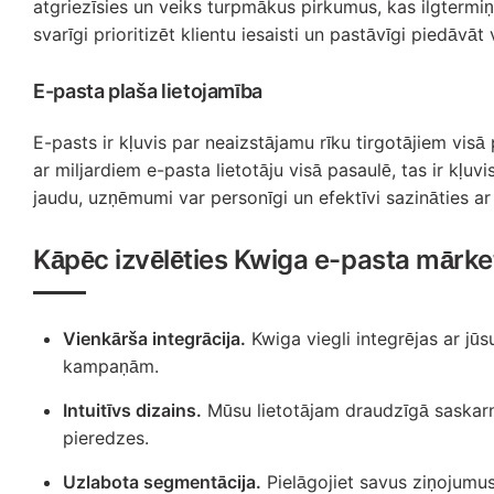
atgriezīsies un veiks turpmākus pirkumus, kas ilgterm
svarīgi prioritizēt klientu iesaisti un pastāvīgi piedāvāt
E-pasta plaša lietojamība
E-pasts ir kļuvis par neaizstājamu rīku tirgotājiem visā
ar miljardiem e-pasta lietotāju visā pasaulē, tas ir kļ
jaudu, uzņēmumi var personīgi un efektīvi sazināties ar
Kāpēc izvēlēties Kwiga e-pasta mārk
Vienkārša integrācija.
Kwiga viegli integrējas ar j
kampaņām.
Intuitīvs dizains.
Mūsu lietotājam draudzīgā saskarne
pieredzes.
Uzlabota segmentācija.
Pielāgojiet savus ziņojumus