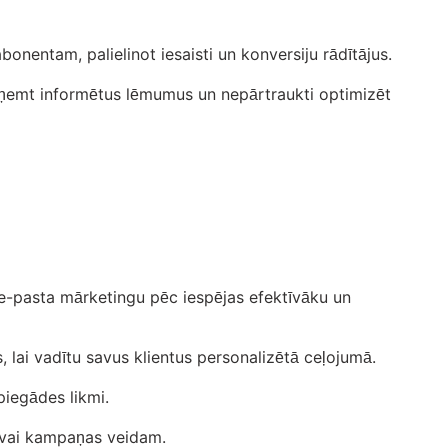
onentam, palielinot iesaisti un konversiju rādītājus.
pieņemt informētus lēmumus un nepārtraukti optimizēt
u e-pasta mārketingu pēc iespējas efektīvāku un
lai vadītu savus klientus personalizētā ceļojumā.
piegādes likmi.
i vai kampaņas veidam.