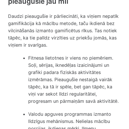
pieaugušie jau mīl
Daudzi pieaugušie ir pārliecināti, ka viņiem nepatīk
gamifikācija kā mācību metode, taču ikdienā bez
vilcināšanās izmanto gamificētus rīkus. Tas notiek
tāpēc, ka tie palīdz virzīties uz priekšu jomās, kas
viņiem ir svarīgas.
Fitnesa lietotnes ir viens no piemēriem.
Soļi, sērijas, iknedēļas izaicinājumi un
grafiki padara fiziskās aktivitātes
izmērāmas. Pieaugušie nestaigā vairāk
tāpēc, ka tā ir spēle, bet gan tāpēc, ka
viņi var sekot līdzi regularitātei,
progresam un pārmaiņām savā aktivitātē.
Valodu apguves programmas izmanto
līdzīgus mehānismus.
Nelielas mācību
porcijas, ikdienas mērķi, līmeņu