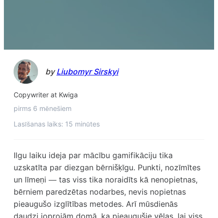
by
Liubomyr Sirskyi
Copywriter at Kwiga
pirms 6 mēnešiem
Lasīšanas laiks: 15 minūtes
Ilgu laiku ideja par mācību gamifikāciju tika
uzskatīta par diezgan bērnišķīgu. Punkti, nozīmītes
un līmeņi — tas viss tika noraidīts kā nenopietnas,
bērniem paredzētas nodarbes, nevis nopietnas
pieaugušo izglītības metodes. Arī mūsdienās
daudzi joprojām domā, ka pieaugušie vēlas, lai viss