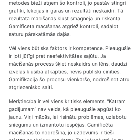
metodes bieži atņem šo kontroli, jo pastāv stingri
grafiki, lekcijas ir garas un rezultāti neskaidri. Tā
rezultātā mācīšanās kļūst smagnēja un riskanta.
Gamificēta mācīšanās atgriež kontroli, sadalot
saturu pārskatāmās daļās.
Vēl viens būtisks faktors ir
kompetence
. Pieaugušie
ir ļoti jūtīgi pret neefektivitātes sajūtu. Ja
mācīšanās process šķiet neskaidrs un lēns, daudzi
izvēlas klusībā atkāpties, nevis publiski cīnīties.
Gamifikācija šo procesu vienkāršo, nodrošinot ātru
atgriezenisko saiti.
Mērķtiecība
ir vēl viens kritisks elements. “Katram
gadījumam” nav veids, kā pieaugušie apgūst ko
jaunu. Viņi mācās, lai risinātu problēmas, uzlabotu
sniegumu un izmantotu iespējas. Gamificēta
mācīšanās to nodrošina, jo uzdevums ir tieši