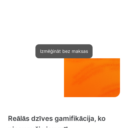
Pievienojieties!
Tūkstošiem ekspertu jau pelna no
zināšanām ar Kwiga
Izmēģināt bez maksas
Reālās dzīves gamifikācija, ko