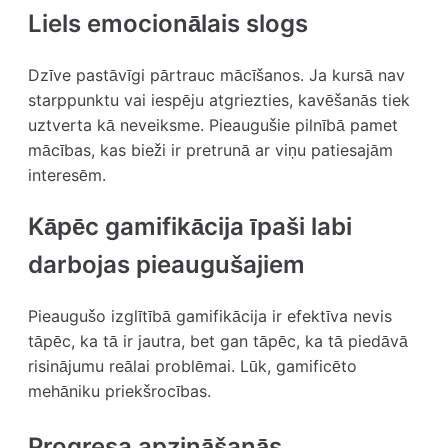
Liels emocionālais slogs
Dzīve pastāvīgi pārtrauc mācīšanos. Ja kursā nav
starppunktu vai iespēju atgriezties, kavēšanās tiek
uztverta kā neveiksme. Pieaugušie pilnībā pamet
mācības, kas bieži ir pretrunā ar viņu patiesajām
interesēm.
Kāpēc gamifikācija īpaši labi
darbojas pieaugušajiem
Pieaugušo izglītībā gamifikācija ir efektīva nevis
tāpēc, ka tā ir jautra, bet gan tāpēc, ka tā piedāvā
risinājumu reālai problēmai. Lūk, gamificēto
mehāniku priekšrocības.
Progresa apzināšanās