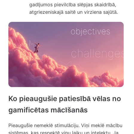
gadījumos pievilcība slēpjas skaidrībā,
atgriezeniskajā saitē un virziena sajūtā.
Ko pieaugušie patiesībā vēlas no
gamificētas mācīšanās
Pieaugušie nemeklē stimulāciju. Viņi meklē mācību
sistēmas, kas respektē viņu laiku un intelektu. Ja