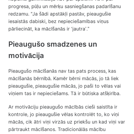
progresa, pūļu un mērķu sasniegšanas padarīšanu
redzamu. “Ja šādi apstākļi pastāv, pieaugušie
iesaistās dabiski, bez nepieciešamības viņus
pārliecināt, ka mācīšanās ir ‘jautra’.”
Pieaugušo smadzenes un
motivācija
Pieaugušo mācīšanās nav tas pats process, kas
mācīšanās bērnībā. Kamēr bērni mācās, jo tā liek
pieaugušie, pieaugušie mācās, jo paši to vēlas vai
viņiem tas ir nepieciešams. Tā ir būtiska atšķirība.
Ar motivāciju pieaugušo mācībās cieši saistīta ir
kontrole
, jo pieaugušie vēlas kontrolēt to, ko viņi
mācās, cik ātri viņi virzās uz priekšu un kad viņi var
pārtraukt mācīšanos. Tradicionālās mācību