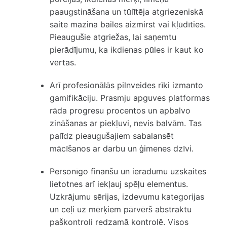
paaugstināšana un tūlītēja atgriezeniskā
saite mazina bailes aizmirst vai kļūdīties.
Pieaugušie atgriežas, lai saņemtu
pierādījumu, ka ikdienas pūles ir kaut ko
vērtas.
Arī profesionālās pilnveides rīki izmanto
gamifikāciju.
Prasmju apguves platformas
rāda progresu procentos un apbalvo
zināšanas ar piekļuvi, nevis balvām. Tas
palīdz pieaugušajiem sabalansēt
mācīšanos ar darbu un ģimenes dzīvi.
Personīgo finanšu un ieradumu uzskaites
lietotnes arī iekļauj spēļu elementus.
Uzkrājumu sērijas, izdevumu kategorijas
un ceļi uz mērķiem pārvērš abstraktu
paškontroli redzamā kontrolē. Visos