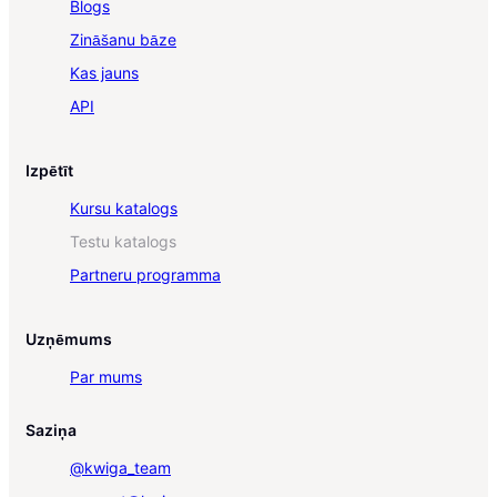
Blogs
Zināšanu bāze
Kas jauns
API
Izpētīt
Kursu katalogs
Testu katalogs
Partneru programma
Uzņēmums
Par mums
Saziņa
@kwiga_team