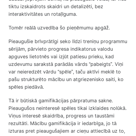
tiktu izskaidrots skaidri un detalizēti, bez
interaktivitātes un rotaļīguma.
Tomēr reālā uzvedība šo pieņēmumu apgāž.
Pieaugušie brīvprātīgi seko līdzi treniņu programmu
sērijām, pārvieto progresa indikatorus valodu
apguves lietotnēs vai izjūt patiesu prieku, kad
uzdevumu sarakstā parādās vārds “pabeigts”. Viņi
var neieredzēt vārdu “spēle”, taču aktīvi meklē to
pašu strukturēto mācību un atgriezenisko saiti, ko
spēles piedāvā.
Tā ir būtiskā gamifikācijas pārpratuma sakne.
Pieaugušos neinteresē spēles tikai izklaides nolūkā.
Viņus interesē skaidrība, progress un taustāmi
rezultāti. Mācību gamifikācija ir iedarbīga, jo tā
izturas pret pieaugušajiem ar cieņu attiecībā uz to,