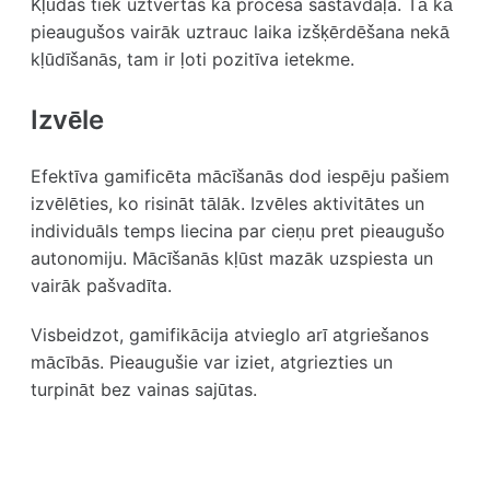
Kļūdas tiek uztvertas kā procesa sastāvdaļa. Tā kā
pieaugušos vairāk uztrauc laika izšķērdēšana nekā
kļūdīšanās, tam ir ļoti pozitīva ietekme.
Izvēle
Efektīva gamificēta mācīšanās dod iespēju pašiem
izvēlēties, ko risināt tālāk. Izvēles aktivitātes un
individuāls temps liecina par cieņu pret pieaugušo
autonomiju. Mācīšanās kļūst mazāk uzspiesta un
vairāk pašvadīta.
Visbeidzot, gamifikācija atvieglo arī atgriešanos
mācībās. Pieaugušie var iziet, atgriezties un
turpināt bez vainas sajūtas.