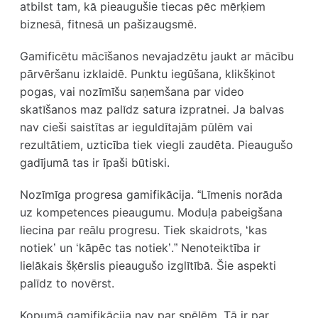
atbilst tam, kā pieaugušie tiecas pēc mērķiem
biznesā, fitnesā un pašizaugsmē.
Gamificētu mācīšanos nevajadzētu jaukt ar mācību
pārvēršanu izklaidē. Punktu iegūšana, klikšķinot
pogas, vai nozīmīšu saņemšana par video
skatīšanos maz palīdz satura izpratnei. Ja balvas
nav cieši saistītas ar ieguldītajām pūlēm vai
rezultātiem, uzticība tiek viegli zaudēta. Pieaugušo
gadījumā tas ir īpaši būtiski.
Nozīmīga progresa gamifikācija. “Līmenis norāda
uz kompetences pieaugumu. Moduļa pabeigšana
liecina par reālu progresu. Tiek skaidrots, ‘kas
notiek’ un ‘kāpēc tas notiek’.” Nenoteiktība ir
lielākais šķērslis pieaugušo izglītībā. Šie aspekti
palīdz to novērst.
Kopumā gamifikācija nav par spēlēm. Tā ir par