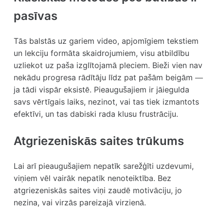
pasīvas
Tās balstās uz gariem video, apjomīgiem tekstiem
un lekciju formāta skaidrojumiem, visu atbildību
uzliekot uz paša izglītojamā pleciem. Bieži vien nav
nekādu progresa rādītāju līdz pat pašām beigām —
ja tādi vispār eksistē. Pieaugušajiem ir jāiegulda
savs vērtīgais laiks, nezinot, vai tas tiek izmantots
efektīvi, un tas dabiski rada klusu frustrāciju.
Atgriezeniskās saites trūkums
Lai arī pieaugušajiem nepatīk sarežģīti uzdevumi,
viņiem vēl vairāk nepatīk nenoteiktība. Bez
atgriezeniskās saites viņi zaudē motivāciju, jo
nezina, vai virzās pareizajā virzienā.