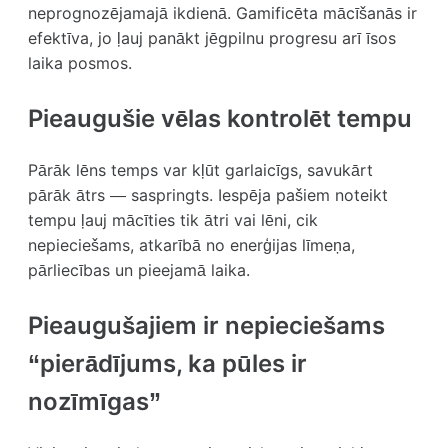
neprognozējamajā ikdienā. Gamificēta mācīšanās ir
efektīva, jo ļauj panākt jēgpilnu progresu arī īsos
laika posmos.
Pieaugušie vēlas kontrolēt tempu
Pārāk lēns temps var kļūt garlaicīgs, savukārt
pārāk ātrs — saspringts. Iespēja pašiem noteikt
tempu ļauj mācīties tik ātri vai lēni, cik
nepieciešams, atkarībā no enerģijas līmeņa,
pārliecības un pieejamā laika.
Pieaugušajiem ir nepieciešams
“pierādījums, ka pūles ir
nozīmīgas”