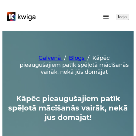
Ieeja
Galvenā
/
Blogs
/
Kāpēc
pieaugušajiem patīk spēļotā mācīšanās
vairāk, nekā jūs domājat
Kāpēc pieaugušajiem patīk
spēļotā mācīšanās vairāk, nekā
jūs domājat!