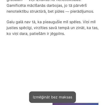
Gamificēta mācīšanās darbojas, jo tā pārvērš
nenoteiktību struktūrā, bet pūles — pierādījumos.
Galu galā nav tā, ka pieaugušie mīl spēles. Viņi mīl
justies spēcīgi, virzīties savā tempā un zināt, ka tas,
ko viņi dara, patiešām ir jēgpilns.
Pievienojieties!
Tūkstošiem ekspertu jau pelna no
zināšanām ar Kwiga
Izmēģināt bez maksas