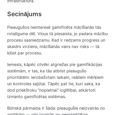
infrastruktūra.
Secinājums
Pieaugušos neinteresē gamificēta mācīšanās tās
rotaļīguma dēļ. Viņus tā piesaista, jo padara mācību
procesu sasniedzamu. Kad ir redzams progress un
skaidrs virziens, mācīšanās vairs nav risks — tā
kļūst par procesu.
Iemesls, kāpēc cilvēki atgriežas pie gamifikācijas
sistēmām, ir tas, ka tās atbilst pieaugušo
prioritātēm: ierobežotam laikam, reāliem mērķiem
un kontroles sajūtai. Tāpēc pat tie, kuri saka, ka
dod priekšroku “nopietnai” izglītībai, atkārtoti
izmanto gamificētas sistēmas.
Būtiskā pārmaiņa ir šāda: pieaugušie neizvairās no
grūtībām — viņi izvairās no nenoteiktības.