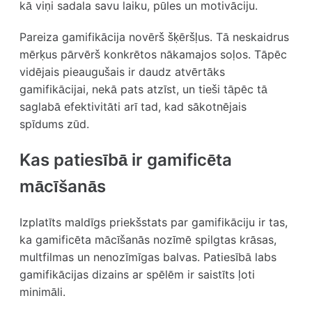
kā viņi sadala savu laiku, pūles un motivāciju.
Pareiza gamifikācija novērš šķēršļus. Tā neskaidrus
mērķus pārvērš konkrētos nākamajos soļos. Tāpēc
vidējais pieaugušais ir daudz atvērtāks
gamifikācijai, nekā pats atzīst, un tieši tāpēc tā
saglabā efektivitāti arī tad, kad sākotnējais
spīdums zūd.
Kas patiesībā ir gamificēta
mācīšanās
Izplatīts maldīgs priekšstats par gamifikāciju ir tas,
ka gamificēta mācīšanās nozīmē spilgtas krāsas,
multfilmas un nenozīmīgas balvas. Patiesībā labs
gamifikācijas dizains ar spēlēm ir saistīts ļoti
minimāli.