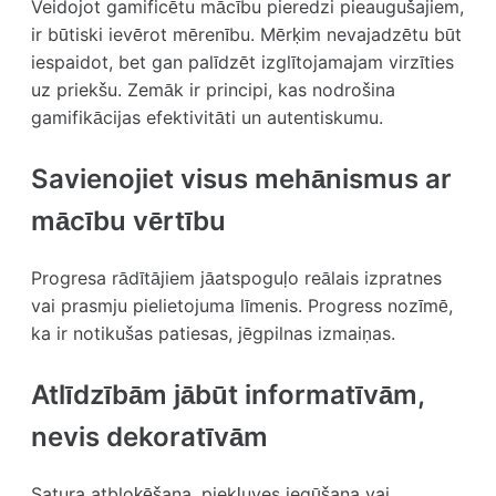
Veidojot gamificētu mācību pieredzi pieaugušajiem,
ir būtiski ievērot mērenību. Mērķim nevajadzētu būt
iespaidot, bet gan palīdzēt izglītojamajam virzīties
uz priekšu. Zemāk ir principi, kas nodrošina
gamifikācijas efektivitāti un autentiskumu.
Savienojiet visus mehānismus ar
mācību vērtību
Progresa rādītājiem jāatspoguļo reālais izpratnes
vai prasmju pielietojuma līmenis. Progress nozīmē,
ka ir notikušas patiesas, jēgpilnas izmaiņas.
Atlīdzībām jābūt informatīvām,
nevis dekoratīvām
Satura atbloķēšana, piekļuves iegūšana vai