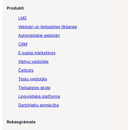
Produkti
LMS
Vebināri un tiešsaistes tikšanās
Automātiskie webināri
CRM
E-pasta mārketings
Vietņu veidotājs
Čatbots
Testu veidotājs
Tiešsaistes skola
Lingvistiskā platforma
Darbinieku apmācība
Rokasgrāmata