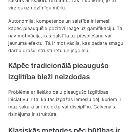
saistīts ar skaidru rezultātu. Tas ir konkrēti, jo tu
virzies uz nozīmīgu mērķi.
Autonomija, kompetence un saistība ir iemesli,
kāpēc pieaugušie pozitīvi reaģē uz gamifikāciju. Tā
nav motivācija, kas balstīta uz piespiešanu vai
jaunuma efektu. Tā ir motivācija, kas padara smagu
darbu drošu, strukturētu un jēgpilnu.
Kāpēc tradicionālā pieaugušo
izglītība bieži neizdodas
Problēma ar lielāko daļu pieaugušo izglītības
iniciatīvu ir tā, ka tās izgāžas iemeslu dēļ, kuriem ir
maz sakara ar intelektu vai disciplīnu. Galvenais
risinājums ir struktūra.
Klasiskās metodes pēc būtības ir