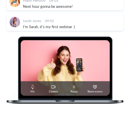
Victoria Pack
09:04
Starting soon!
Mario Perruchi
09:03
Next hour gonna be awesome!