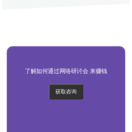
UX/UI design meaning
Webinar on Kwiga