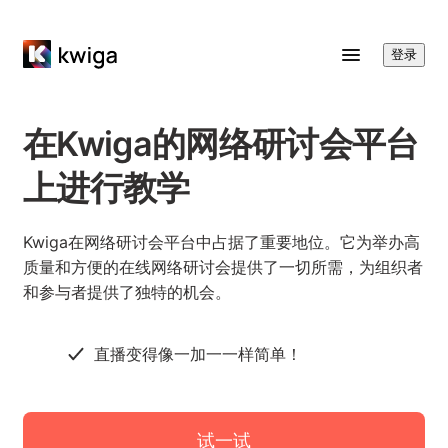
动
报
登录
告
和
统
在Kwiga的网络研讨会平台
计
数
上进行教学
据
并
配
Kwiga在网络研讨会平台中占据了重要地位。它为举办高
备
质量和方便的在线网络研讨会提供了一切所需，为组织者
后
和参与者提供了独特的机会。
续
销
直播变得像一加一一样简单！
售
工
具
试一试