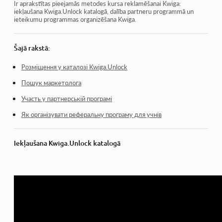
Afilēto programmu
Ir aprakstītas pieejamās metodes kursa reklamēšanai Kwiga:
iekļaušana Kwiga.Unlock katalogā, dalība partneru programmā un
ieteikumu programmas organizēšana Kwiga.
Metodes, kā reklamēt savu kursu Kwiga
Šajā rakstā:
Розміщення у каталозі Kwiga.Unlock
Пошук маркетолога
Участь у партнерській програмі
Як організувати реферальну програму для учнів
Iekļaušana Kwiga.Unlock katalogā