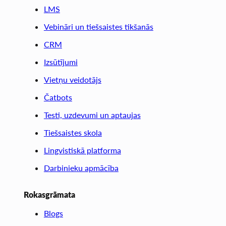
LMS
Vebināri un tiešsaistes tikšanās
CRM
Izsūtījumi
Vietņu veidotājs
Čatbots
Testi, uzdevumi un aptaujas
Tiešsaistes skola
Lingvistiskā platforma
Darbinieku apmācība
Rokasgrāmata
Blogs