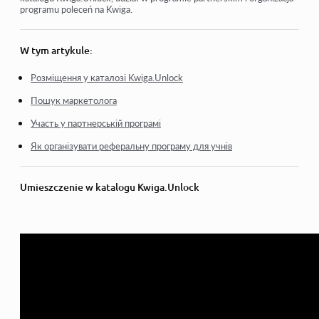
programu poleceń na Kwiga.
Metody promocji kursu na Kwiga
W tym artykule:
Розміщення у каталозі Kwiga.Unlock
Пошук маркетолога
Участь у партнерській програмі
Як організувати реферальну програму для учнів
Umieszczenie w katalogu Kwiga.Unlock