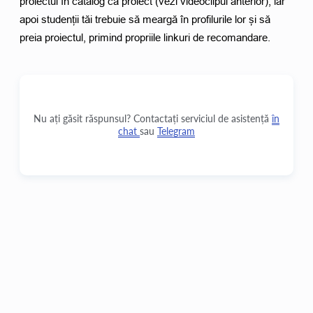
proiectul în catalog ca proiect (vezi videoclipul anterior), iar 
apoi studenții tăi trebuie să meargă în profilurile lor și să 
preia proiectul, primind propriile linkuri de recomandare. 
Nu ați găsit răspunsul? Contactați serviciul de asistență
în
chat
sau
Telegram