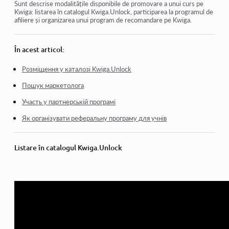
Affiliate program
Sunt descrise modalitățile disponibile de promovare a unui curs pe
Kwiga: listarea în catalogul Kwiga.Unlock, participarea la programul de
afiliere și organizarea unui program de recomandare pe Kwiga.
Metode de promovare a cursului tău pe Kwiga
În acest articol:
Розміщення у каталозі Kwiga.Unlock
Пошук маркетолога
Участь у партнерській програмі
Як організувати реферальну програму для учнів
Listare în catalogul Kwiga.Unlock