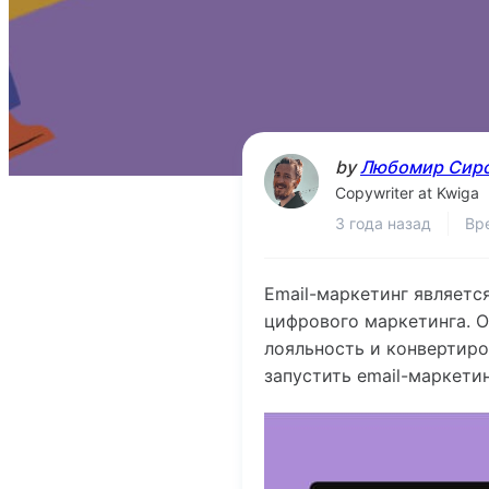
by
Любомир Сир
Copywriter at Kwiga
3 года назад
Вр
Email-маркетинг являетс
цифрового маркетинга. О
лояльность и конвертиро
запустить email-маркети