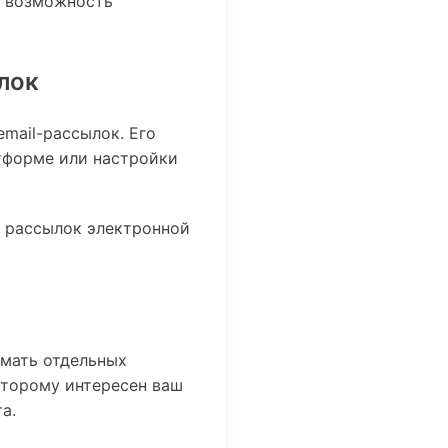
и возможность
лок
mail-рассылок. Его
атформе или настройки
е рассылок электронной
имать отдельных
оторому интересен ваш
а.