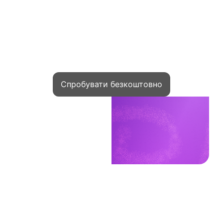
Приєднуйтесь до тисяч авторів
які запускають курси на Kwiga та
заробляють онлайн
Спробувати безкоштовно