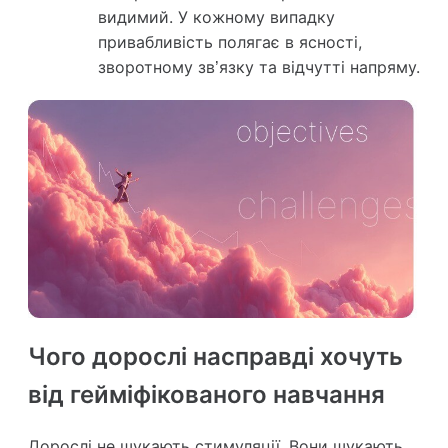
видимий. У кожному випадку
привабливість полягає в ясності,
зворотному зв’язку та відчутті напряму.
Чого дорослі насправді хочуть
від гейміфікованого навчання
Дорослі не шукають стимуляції. Вони шукають