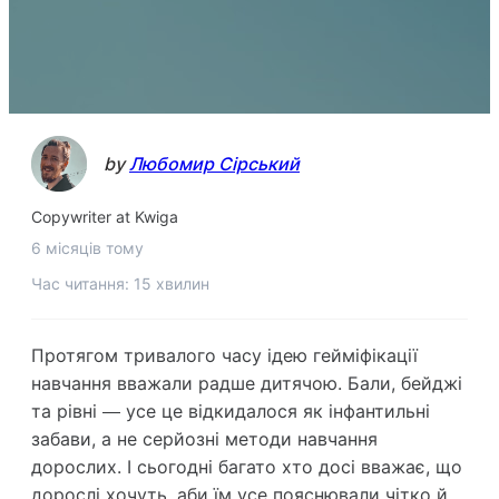
by
Любомир Сірський
Copywriter at Kwiga
6 місяців тому
Час читання: 15 хвилин
Протягом тривалого часу ідею гейміфікації
навчання вважали радше дитячою. Бали, бейджі
та рівні — усе це відкидалося як інфантильні
забави, а не серйозні методи навчання
дорослих. І сьогодні багато хто досі вважає, що
дорослі хочуть, аби їм усе пояснювали чітко й