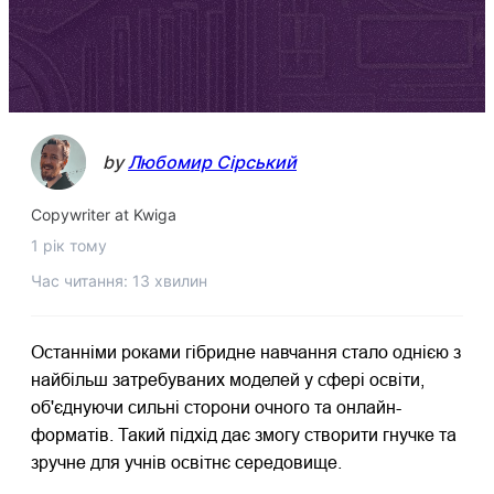
by
Любомир Сірський
Copywriter at Kwiga
1 рік тому
Час читання: 13 хвилин
Останніми роками гібридне навчання стало однією з
найбільш затребуваних моделей у сфері освіти,
об'єднуючи сильні сторони очного та онлайн-
форматів. Такий підхід дає змогу створити гнучке та
зручне для учнів освітнє середовище.