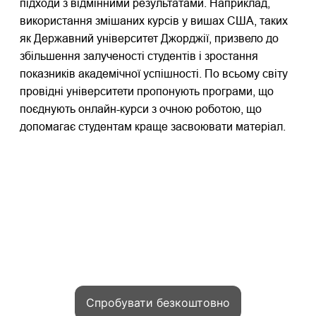
підходи з відмінними результатами. Наприклад,
використання змішаних курсів у вишах США, таких
як Державний університет Джорджії, призвело до
збільшення залученості студентів і зростання
показників академічної успішності. По всьому світу
провідні університети пропонують програми, що
поєднують онлайн-курси з очною роботою, що
допомагає студентам краще засвоювати матеріал.
Приєднуйтесь до тисяч авторів
які запускають курси на Kwiga та
заробляють онлайн
Спробувати безкоштовно