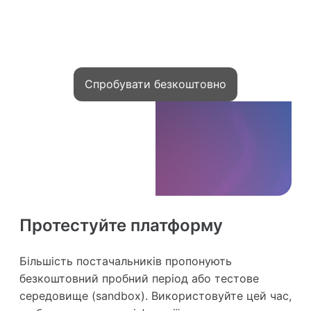
які запускають курси на Kwiga та
заробляють онлайн
Спробувати безкоштовно
Протестуйте платформу
Більшість постачальників пропонують
безкоштовний пробний період або тестове
середовище (sandbox). Використовуйте цей час,