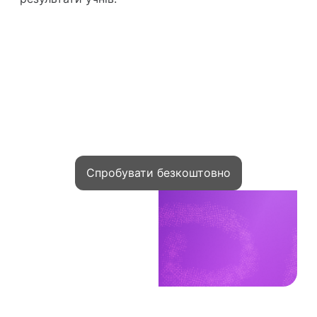
Приєднуйтесь до тисяч авторів
які запускають курси на Kwiga та
заробляють онлайн
Спробувати безкоштовно