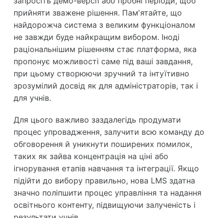
запросіть демо-версії або пробні періоди, щоб
прийняти зважене рішення. Пам'ятайте, що
найдорожча система з великим функціоналом
не завжди буде найкращим вибором. Іноді
раціональнішим рішенням стає платформа, яка
пропонує можливості саме під ваші завдання,
при цьому створюючи зручний та інтуїтивно
зрозумілий досвід як для адміністраторів, так і
для учнів.
Для цього важливо заздалегідь продумати
процес упровадження, залучити всю команду до
обговорення й уникнути поширених помилок,
таких як зайва концентрація на ціні або
ігнорування етапів навчання та інтеграції. Якщо
підійти до вибору правильно, нова LMS здатна
значно поліпшити процес управління та надання
освітнього контенту, підвищуючи залученість і
результати учнів.