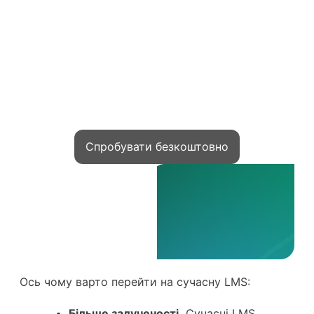
Приєднуйтесь!
Тисячі експертів уже монетизують
знання з Kwiga
Спробувати безкоштовно
Ось чому варто перейти на сучасну LMS:
Більше залученості.
Сучасні LMS