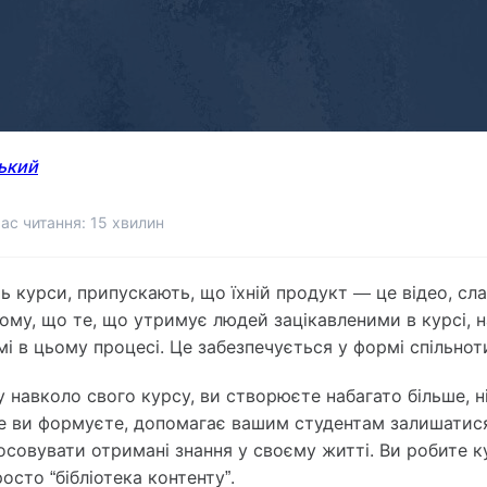
ький
ас читання: 15 хвилин
ь курси, припускають, що їхній продукт — це відео, сл
ому, що те, що утримує людей зацікавленими в курсі, н
мі в цьому процесі. Це забезпечується у формі спільнот
у навколо свого курсу, ви створюєте набагато більше, н
е ви формуєте, допомагає вашим студентам залишатис
совувати отримані знання у своєму житті. Ви робите к
росто “бібліотека контенту”.