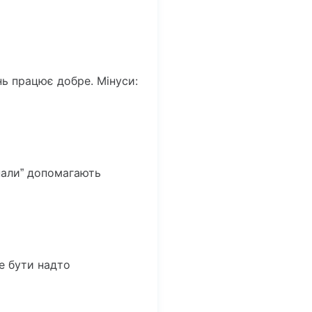
нь працює добре. Мінуси:
анали” допомагають
е бути надто