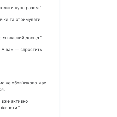
ходити курс разом.”
вички та отримувати
рез власний досвід.”
. А вам — спростить
ма не обов’язково має
ся.
и вже активно
ільноти.”