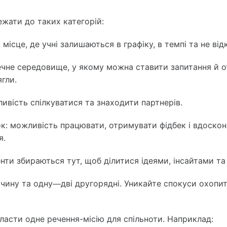
жати до таких категорій:
:
місце, де учні залишаються в графіку, в темпі та не ві
печне середовище, у якому можна ставити запитання й 
гли.
вість спілкуватися та знаходити партнерів.
к:
можливість працювати, отримувати фідбек і вдоско
я.
нти збираються тут, щоб ділитися ідеями, інсайтами та 
ичину та одну—дві другорядні. Уникайте спокуси охопи
ласти одне речення-місію для спільноти. Наприклад: