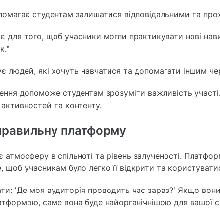
опомагає студентам залишатися відповідальними та про
ує для того, щоб учасники могли практикувати нові на
к.”
ує людей, які хочуть навчатися та допомагати іншим че
ення допоможе студентам зрозуміти важливість участі
 активностей та контенту.
 правильну платформу
 атмосферу в спільноті та рівень залученості. Платфор
 щоб учасникам було легко її відкрити та користувати
ти: ‘Де моя аудиторія проводить час зараз?’ Якщо вон
тформою, саме вона буде найорганічнішою для вашої сп