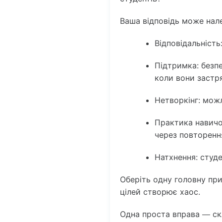
Ваша відповідь може нале
Відповідальність
Підтримка
: без
коли вони застря
Нетворкінг:
можли
Практика навичо
через повторенн
Натхнення:
студе
Оберіть одну головну пр
цілей створює хаос.
Одна проста вправа — ск