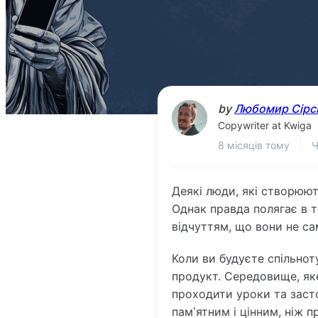
by
Любомир Сірс
Copywriter at Kwiga
8 місяців тому
Ч
Деякі люди, які створюют
Однак правда полягає в т
відчуттям, що вони не са
Коли ви будуєте спільнот
продукт. Середовище, як
проходити уроки та засто
пам’ятним і цінним, ніж п