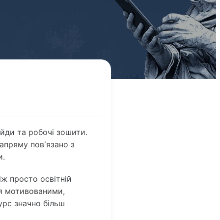
айди та робочі зошити.
апряму пов’язано з
и.
іж просто освітній
я мотивованими,
урс значно більш