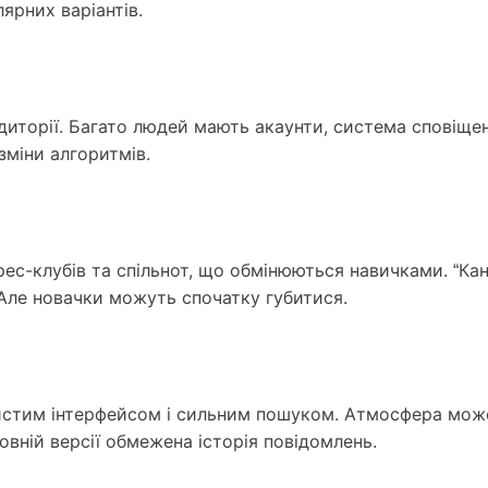
ярних варіантів.
диторії. Багато людей мають акаунти, система сповіще
зміни алгоритмів.
ерес-клубів та спільнот, що обмінюються навичками. “К
Але новачки можуть спочатку губитися.
чистим інтерфейсом і сильним пошуком. Атмосфера мож
вній версії обмежена історія повідомлень.