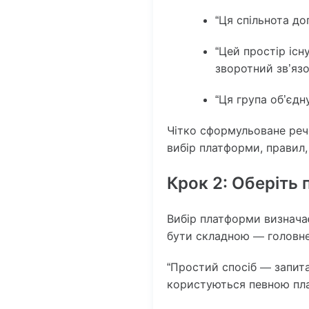
“Ця спільнота д
“Цей простір існ
зворотний зв’язо
“Ця група об’єдн
Чітко сформульоване реч
вибір платформи, правил,
Крок 2: Оберіть
Вибір платформи визначає
бути складною — головне,
“Простий спосіб — запита
користуються певною пла