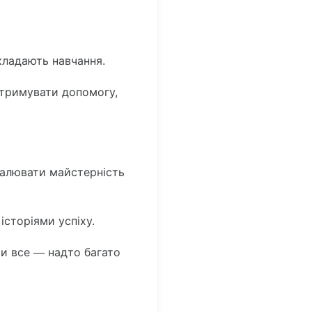
дкладають навчання.
отримувати допомогу,
налювати майстерність
історіями успіху.
ти все — надто багато