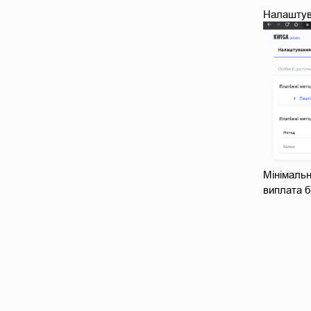
Налаштува
Мінімальн
виплата б