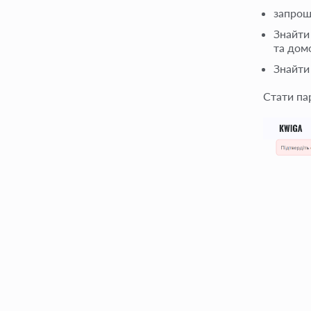
запрош
Знайти 
та дом
Знайти
Стати па