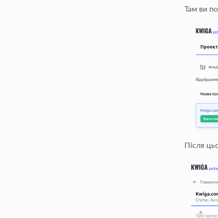
Там ви по
Після ць