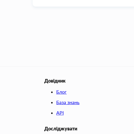
Довідник
Блог
База знань
API
Досліджувати