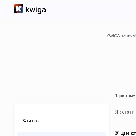
KWIGA центр п
1 рік тому
Як стати
Статті:
У цій с