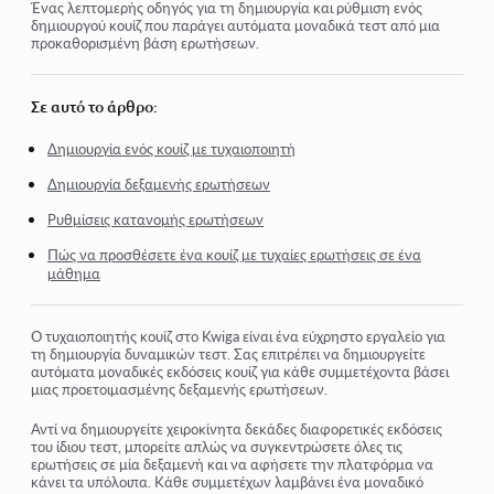
Εργασίες
Ένας λεπτομερής οδηγός για τη δημιουργία και ρύθμιση ενός
δημιουργού κουίζ που παράγει αυτόματα μοναδικά τεστ από μια
προκαθορισμένη βάση ερωτήσεων.
Τεστ και βαθμολόγηση
Πολλές ερωτήσεις ανοιχτού τύπου σε μία εργασία
Σε αυτό το άρθρο:
Συμπληρώστε τα κενά: εισάγετε τη λέξη που λείπει
Δημιουργία ενός κουίζ με τυχαιοποιητή
Emparejamiento
Δημιουργία δεξαμενής ερωτήσεων
Πώς να ρυθμίσετε ένα τεστ ώστε ο μαθητής να μπορεί να
Ρυθμίσεις κατανομής ερωτήσεων
δει τις απαντήσεις του
Πώς να προσθέσετε ένα κουίζ με τυχαίες ερωτήσεις σε ένα
Introduce la palabra
μάθημα
Lista y lista múltiple
Ο τυχαιοποιητής κουίζ στο Kwiga είναι ένα εύχρηστο εργαλείο για
Σχηματίστε μια πρόταση από λέξεις
τη δημιουργία δυναμικών τεστ. Σας επιτρέπει να δημιουργείτε
αυτόματα μοναδικές εκδόσεις κουίζ για κάθε συμμετέχοντα βάσει
μιας προετοιμασμένης δεξαμενής ερωτήσεων.
Δείτε περισσότερα
Αντί να δημιουργείτε χειροκίνητα δεκάδες διαφορετικές εκδόσεις
του ίδιου τεστ, μπορείτε απλώς να συγκεντρώσετε όλες τις
ερωτήσεις σε μία δεξαμενή και να αφήσετε την πλατφόρμα να
κάνει τα υπόλοιπα. Κάθε συμμετέχων λαμβάνει ένα μοναδικό