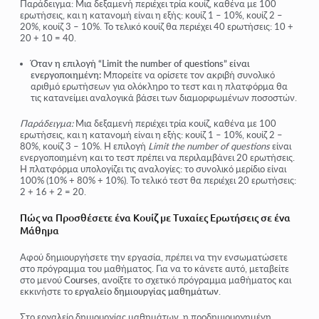
Παράδειγμα: Μια δεξαμενή περιέχει τρία κουίζ, καθένα με 100
ερωτήσεις, και η κατανομή είναι η εξής: κουίζ 1 – 10%, κουίζ 2 –
20%, κουίζ 3 – 10%. Το τελικό κουίζ θα περιέχει 40 ερωτήσεις: 10 +
20 + 10 = 40.
Όταν η επιλογή “Limit the number of questions” είναι
ενεργοποιημένη:
Μπορείτε να ορίσετε τον ακριβή συνολικό
αριθμό ερωτήσεων για ολόκληρο το τεστ και η πλατφόρμα θα
τις κατανείμει αναλογικά βάσει των διαμορφωμένων ποσοστών.
Παράδειγμα:
Μια δεξαμενή περιέχει τρία κουίζ, καθένα με 100
ερωτήσεις, και η κατανομή είναι η εξής: κουίζ 1 – 10%, κουίζ 2 –
80%, κουίζ 3 – 10%. Η επιλογή
Limit the number of questions
είναι
ενεργοποιημένη και το τεστ πρέπει να περιλαμβάνει 20 ερωτήσεις.
Η πλατφόρμα υπολογίζει τις αναλογίες: το συνολικό μερίδιο είναι
100% (10% + 80% + 10%). Το τελικό τεστ θα περιέχει 20 ερωτήσεις:
2 + 16 + 2 = 20.
Πώς να Προσθέσετε ένα Κουίζ με Τυχαίες Ερωτήσεις σε ένα
Μάθημα
Αφού δημιουργήσετε την εργασία, πρέπει να την ενσωματώσετε
στο πρόγραμμα του μαθήματος. Για να το κάνετε αυτό, μεταβείτε
στο μενού
Courses
, ανοίξτε το σχετικό πρόγραμμα μαθήματος και
εκκινήστε το
εργαλείο δημιουργίας μαθημάτων
.
Στο εργαλείο δημιουργίας μαθημάτων, η προδημιουργημένη