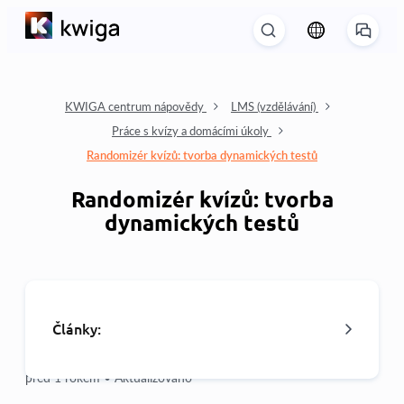
KWIGA centrum nápovědy
LMS (vzdělávání)
Práce s kvízy a domácími úkoly
Randomizér kvízů: tvorba dynamických testů
Randomizér kvízů: tvorba
dynamických testů
Články:
před 1 rokem •
Aktualizováno