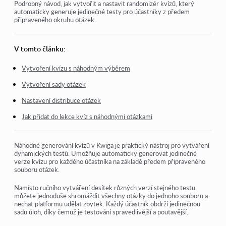
Domácí úkoly
Podrobný návod, jak vytvořit a nastavit randomizér kvízů, který
automaticky generuje jedinečné testy pro účastníky z předem
připraveného okruhu otázek.
Testy a hodnocení
Více otevřených otázek v jednom zadání
V tomto článku:
Doplňte prázdná místa: vložte chybějící slovo
Vytvoření kvízu s náhodným výběrem
Přiřazování
Vytvoření sady otázek
Jak nastavit test tak, aby si student mohl zobrazit své
Nastavení distribuce otázek
odpovědi
Jak přidat do lekce kvíz s náhodnými otázkami
Zadejte slovo
Seznam a vícenásobný seznam
Náhodné generování kvízů v Kwiga je praktický nástroj pro vytváření
dynamických testů. Umožňuje automaticky generovat jedinečné
Vytvořte větu ze slov
verze kvízu pro každého účastníka na základě předem připraveného
souboru otázek.
Namísto ručního vytváření desítek různých verzí stejného testu
Zobrazit více
můžete jednoduše shromáždit všechny otázky do jednoho souboru a
nechat platformu udělat zbytek. Každý účastník obdrží jedinečnou
sadu úloh, díky čemuž je testování spravedlivější a poutavější.