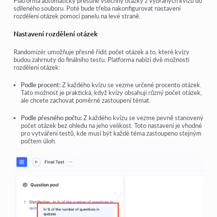
Platforma automaticky přesune všechny otázky z vybraných kvízů do
sdíleného souboru. Poté bude třeba nakonfigurovat nastavení
rozdělení otázek pomocí panelu na levé straně.
Nastavení rozdělení otázek
Randomizér umožňuje přesně řídit počet otázek a to, které kvízy
budou zahrnuty do finálního testu. Platforma nabízí dvě možnosti
rozdělení otázek:
Podle procent:
Z každého kvízu se vezme určené procento otázek.
Tato možnost je praktická, když kvízy obsahují různý počet otázek,
ale chcete zachovat poměrné zastoupení témat.
Podle přesného počtu:
Z každého kvízu se vezme pevně stanovený
počet otázek bez ohledu na jeho velikost. Toto nastavení je vhodné
pro vytváření testů, kde musí být každé téma zastoupeno stejným
počtem úloh.