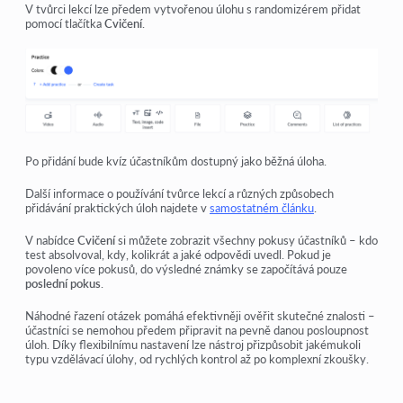
V tvůrci lekcí lze předem vytvořenou úlohu s randomizérem přidat
pomocí tlačítka
Cvičení
.
Po přidání bude kvíz účastníkům dostupný jako běžná úloha.
Další informace o používání tvůrce lekcí a různých způsobech
přidávání praktických úloh najdete v
samostatném článku
.
V nabídce
Cvičení
si můžete zobrazit všechny pokusy účastníků – kdo
test absolvoval, kdy, kolikrát a jaké odpovědi uvedl. Pokud je
povoleno více pokusů, do výsledné známky se započítává pouze
poslední pokus
.
Náhodné řazení otázek pomáhá efektivněji ověřit skutečné znalosti –
účastníci se nemohou předem připravit na pevně danou posloupnost
úloh. Díky flexibilnímu nastavení lze nástroj přizpůsobit jakémukoli
typu vzdělávací úlohy, od rychlých kontrol až po komplexní zkoušky.