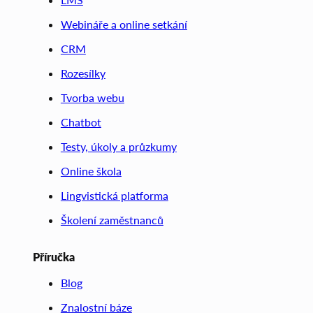
Webináře a online setkání
CRM
Rozesílky
Tvorba webu
Chatbot
Testy, úkoly a průzkumy
Online škola
Lingvistická platforma
Školení zaměstnanců
Příručka
Blog
Znalostní báze