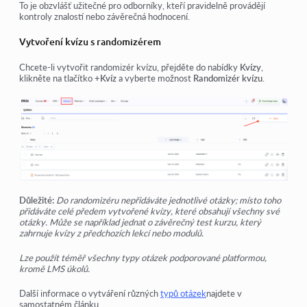
To je obzvlášť užitečné pro odborníky, kteří pravidelně provádějí
kontroly znalostí nebo závěrečná hodnocení.
Vytvoření kvízu s randomizérem
Chcete-li vytvořit randomizér kvízu, přejděte do nabídky
Kvízy
,
klikněte na tlačítko
+Kvíz
a vyberte možnost
Randomizér kvízu
.
Důležité:
Do randomizéru nepřidáváte jednotlivé otázky; místo toho
přidáváte celé předem vytvořené kvízy, které obsahují všechny své
otázky. Může se například jednat o závěrečný test kurzu, který
zahrnuje kvízy z předchozích lekcí nebo modulů.
Lze použít téměř všechny typy otázek podporované platformou,
kromě LMS úkolů.
Další informace o vytváření různých
typů otázek
najdete v
samostatném článku.