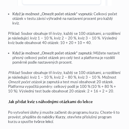
Když je možnost „Omezit počet otázek“ vypnutá:
Celkový počet
otázek v testu závisí výhradně na nastavení procent pro každý
kvíz.
Příklad: Soubor obsahuje tři kvízy, každý se 100 otázkami, a rozdělení
je následující: kvíz 1 – 10 %, kvíz 2 – 20 %, kvíz 3 – 10 %. Výsledný
kvíz bude obsahovat 40 otázek: 10 + 20 + 10 = 40.
Když je možnost „Omezit počet otázek“ zapnutá:
Můžete nastavit
přesný celkový počet otázek pro celý test a platforma je rozdělí
poměrně podle nastavených procent.
Příklad:
Soubor obsahuje tři kvízy, každý se 100 otázkami, a rozdělení
je následující: kvíz 1 – 10 %, kvíz 2 – 80 %, kvíz 3 – 10 %. Možnost
Omezit počet otázek
je zapnutá a test musí obsahovat 20 otázek.
Platforma vypočítá poměry: celkový podíl je 100 % (10 % + 80 % +
10 %). Výsledný test bude obsahovat 20 otázek: 2 + 16 + 2 = 20.
Jak přidat kvíz s náhodnými otázkami do lekce
Po vytvoření úlohy ji musíte začlenit do programu kurzu. Chcete-li to
provést, přejděte do nabídky
Kurzy
, otevřete příslušný program
kurzu a spusťte
tvůrce lekcí
.