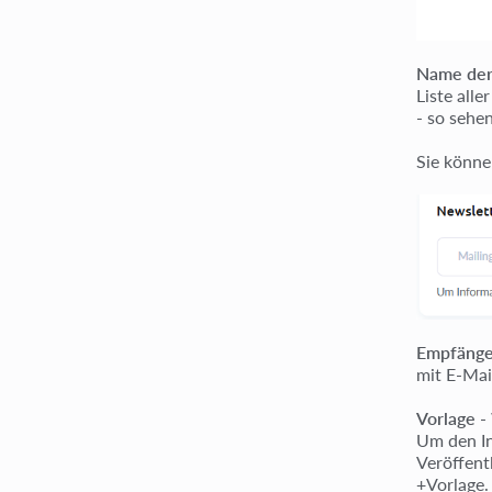
Name de
Liste all
- so sehe
Sie könne
Empfänger
mit E-Mai
Vorlage
- 
Um den In
Veröffent
+Vorlage.