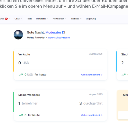
r sind ein universelles Mittel, um Ihre Schüler oder Kunden übe
, klicken Sie im oberen Menü auf + und wählen E-Mail-Kampagne