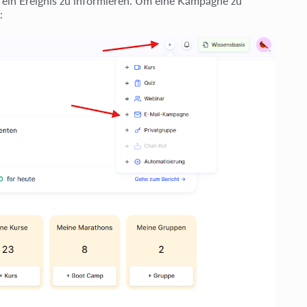
r ein Ereignis zu informieren. Um eine Kampagne zu
: