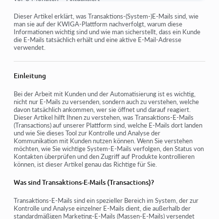
Wie man eine E-Mail-Marketing-Kampagne erstellt
Dieser Artikel erklärt, was Transaktions‑(System‑)E‑Mails sind, wie
man sie auf der KWIGA-Plattform nachverfolgt, warum diese
Informationen wichtig sind und wie man sicherstellt, dass ein Kunde
Wie man ein Publikum segmentiert und eine Mailingliste
die E‑Mails tatsächlich erhält und eine aktive E‑Mail-Adresse
nach Segmenten startet
verwendet.
Wie man eine System- (Service-)E-Mail findet und
bearbeitet
Einleitung
Wie man E-Mails aus einer Datei in eine Kampagne
hinzufügt
Bei der Arbeit mit Kunden und der Automatisierung ist es wichtig,
nicht nur E-Mails zu versenden, sondern auch zu verstehen, welche
davon tatsächlich ankommen, wer sie öffnet und darauf reagiert.
Wie man eine E-Mail für den ersten Tag des Kurses plant
Dieser Artikel hilft Ihnen zu verstehen, was Transaktions-E-Mails
(Transactions) auf unserer Plattform sind, welche E-Mails dort landen
Mailing mit einem Link zur Zoom-Lektion
und wie Sie dieses Tool zur Kontrolle und Analyse der
Kommunikation mit Kunden nutzen können. Wenn Sie verstehen
Wie man ein Video in eine E-Mail einfügt
möchten, wie Sie wichtige System-E-Mails verfolgen, den Status von
Kontakten überprüfen und den Zugriff auf Produkte kontrollieren
Transaktions‑E‑Mails: So verfolgen Sie, ob eine Nachricht
können, ist dieser Artikel genau das Richtige für Sie.
zugestellt wurde
Was sind Transaktions-E-Mails (Transactions)?
Wie man eine E-Mail-Kette einrichtet
Transaktions-E-Mails sind ein spezieller Bereich im System, der zur
Kontrolle und Analyse einzelner E-Mails dient, die außerhalb der
standardmäßigen Marketing-E-Mails (Massen-E-Mails) versendet