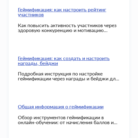
Геймификация: как настроить рейтинг
участников
Как повысить активность участников через
здоровую конкуренцию и мотивацию
набирать баллы с помощью рейтингов и
соревнований.
Геймификация: как создать и настроить
награды, бейджи
Подробная инструкция по настройке
геймификации через награды и бейджи для
повышения вовлеченности участников
курсов.
Общая информация о геймификации
Обзор инструментов геймификации в
онлайн-обучении: от начисления баллов и
создания статусов до организации
соревнований и системы наград для
эффективной мотивации участников.