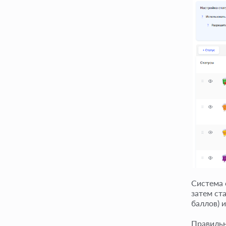
Система 
затем ст
баллов) и 
Правильн