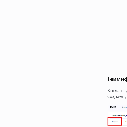
Геймиф
Когда ст
создает 