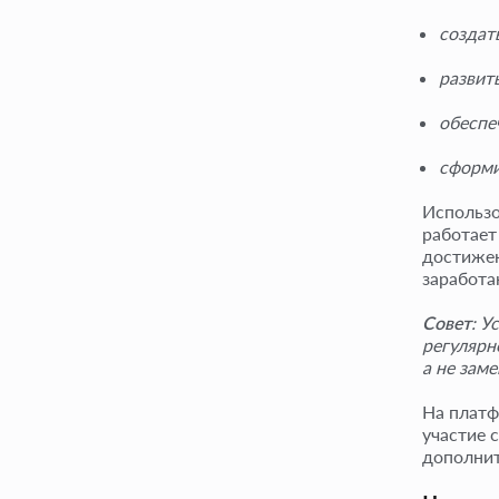
создат
развит
обеспе
сформи
Использо
работает
достижен
заработа
Совет
: У
регулярн
а не заме
На платф
участие 
дополнит