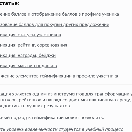
статье:
ение баллов и отображение баллов в профиле ученика
зование баллов для покупки других предложений
икация: статусы участников
икация: рейтинг, соревнования
икация: награды, бейджи
икация: магазин подарков
жение элементов геймификации в профиле участника
ация является одним из инструментов для трансформации у
статусов, рейтингов и наград создает мотивационную среду,
я достигать лучших результатов.
ный подход к геймификации может позволить:
ть уровень вовлеченности студентов в учебный процесс