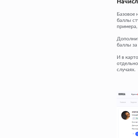
Начисл
Базовое 
баллы ст
примера,
Дополнит
баллы за
И в карт
отдельно
случаях.