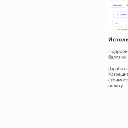
Исполь
Подробне
баллами.
Заработа
Разрешит
стоимост
оплату —