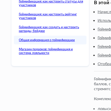
Геймификация: как настроить статусы для
В этой 
участников
Начисл
Геймификация: как настроить рейтинг
участников
Исполь
Геймификация: как создать и настроить
Геймиф
награды, бейджи
Геймиф
Общая информация о геймификации
Геймиф
Магазин подарков: геймификация и
система лояльности
Геймиф
Отобра
Геймифик
баллов, 
стремятс
Комплекс
повыси