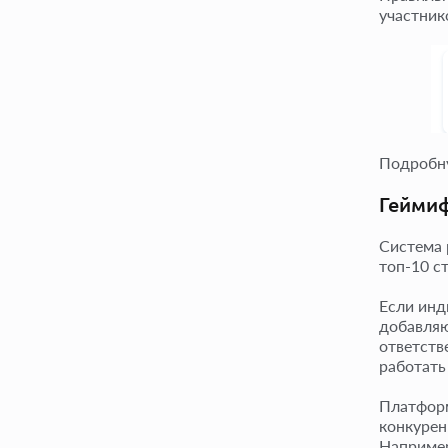
участник
Подробн
Геймиф
Система 
топ-10 с
Если инд
добавляю
ответств
работать
Платформ
конкурен
Например