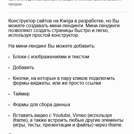
продаж.
Как добавить код виджета на сайт
Отслеживание посещений с лендинга через виджет
Конструктор сайтов на Kwiga в разработке, но Вы
можете создавать мини-лендинги. Мини-лендинги
Минилендинги
позволяют создать страницы быстро и легко,
используя простой конструктор.
Добавление формы-заявки (виджета) на страницу
Weblium
На мини-лендинг Вы можете добавить:
Добавление формы-заявки (виджета) на страницу
Блоки с изображениями и текстом
Sendpulse
Добавить
Добавление формы-заявки (виджета) на страницу Wix
Кнопки, на которые в пару кликов подключить
Отображение программы курса на вашем сайте
формы-виджеты, или же просто ссылки
Добавление онлайн-чата для учеников на платформу
Таймер
Kwiga
Формы для сбора данных
Вставить видео с Youtube, Vimeo (используя
Посмотреть еще
iframe), а также встроить любые другие элементы
(игры, тесты, презентации и файлы) через iframe.