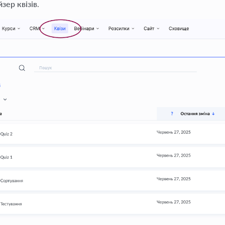
зер квізів
.