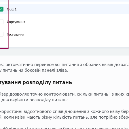
а автоматично перенесе всі питання з обраних квізів до за
 питань на боковій панелі зліва.
ування розподілу питань
зер дозволяє точно контролювати, скільки питань і з яких к
 два варіанти розподілу питань:
користанні відсоткового співвідношення з кожного квізу бер
, коли квізи мають різну кількість питань, але потрібно збе
ній кількості з кожного квізу береться строго визначена кіль