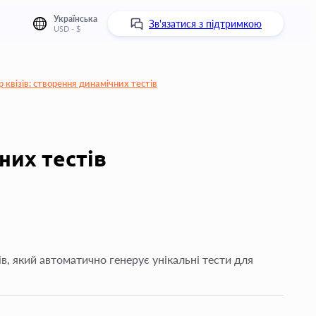
Українська
Зв'язатися з підтримкою
USD - $
 квізів: створення динамічних тестів
них тестів
в, який автоматично генерує унікальні тести для