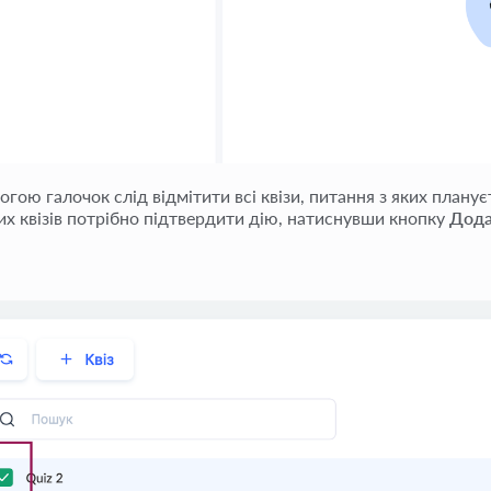
огою галочок слід відмітити всі квізи, питання з яких плану
их квізів потрібно підтвердити дію, натиснувши кнопку
Дода