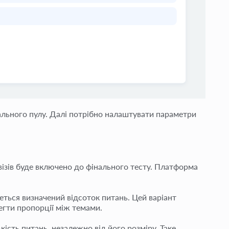
гального пулу. Далі потрібно налаштувати параметри
візів буде включено до фінального тесту. Платформа
еться визначений відсоток питань. Цей варіант
регти пропорції між темами.
кість питань, незалежно від його розміру. Таке