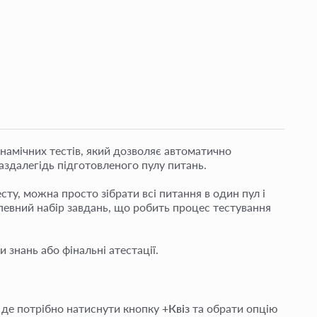
намічних тестів, який дозволяє автоматично
заздалегідь підготовленого пулу питань.
сту, можна просто зібрати всі питання в один пул і
евний набір завдань, що робить процес тестування
 знань або фінальні атестації.
, де потрібно натиснути кнопку
+Квіз
та обрати опцію