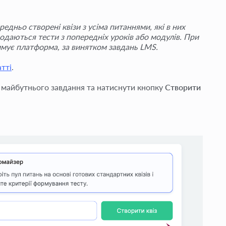
едньо створені квізи з усіма питаннями, які в них
додаються тести з попередніх уроків або модулів. При
имує платформа, за винятком завдань LMS.
атті
.
 майбутнього завдання та натиснути кнопку
Створити