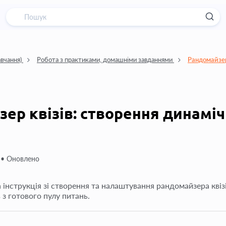
авчання)
Робота з практиками, домашніми завданнями
Рандомайзер
ер квізів: створення динаміч
 •
Оновлено
 інструкція зі створення та налаштування рандомайзера квізі
 з готового пулу питань.