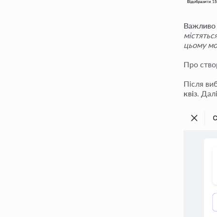
Важливо
містятьс
цьому мо
Про ство
Після ви
квіз
. Дал