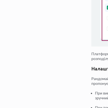
Платформ
розподілу
Налашт
Рандомай
пропонує
При ви
зручний
При точ