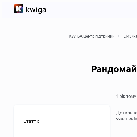
KWIGA центр підтримки
LMS (н
Рандомайз
1 рік тому
Детальна
учасників
Статті: