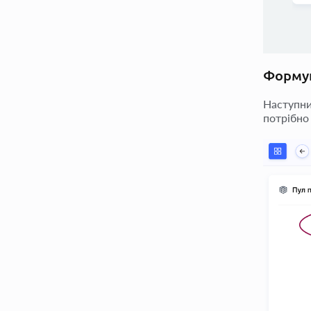
Формув
Наступни
потрібно