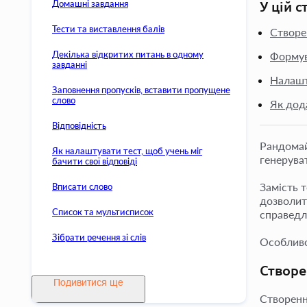
Домашні завдання
У цій с
Тести та виставлення балів
Створе
Декілька відкритих питань в одному
Формув
завданні
Налашт
Заповнення пропусків, вставити пропущене
слово
Як дод
Відповідність
Рандомай
Як налаштувати тест, щоб учень міг
генеруват
бачити свої відповіді
Замість т
Вписати слово
дозволит
Список та мультисписок
справедл
Зібрати речення зі слів
Особливо 
Створе
Подивитися ще
Створенн