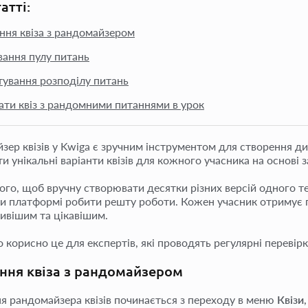
татті:
ння квіза з рандомайзером
ання пулу питань
ування розподілу питань
ати квіз з рандомними питаннями в урок
зер квізів у Kwiga є зручним інструментом для створення ди
и унікальні варіанти квізів для кожного учасника на основі 
ого, щоб вручну створювати десятки різних версій одного те
и платформі робити решту роботи. Кожен учасник отримує п
ивішим та цікавішим.
корисно це для експертів, які проводять регулярні перевірки
ння квіза з рандомайзером
я рандомайзера квізів починається з переходу в меню
Квізи