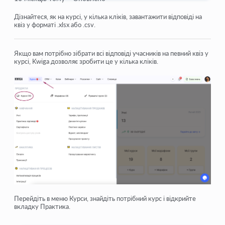
Домашні завдання
Дізнайтеся, як на курсі, у кілька кліків, завантажити відповіді на
квіз у форматі .xlsx або .csv.
Тести та виставлення балів
Декілька відкритих питань в одному завданні
Якщо вам потрібно зібрати всі відповіді учасників на певний квіз у
курсі, Kwiga дозволяє зробити це у кілька кліків.
Заповнення пропусків, вставити пропущене слово
Відповідність
Як налаштувати тест, щоб учень міг бачити свої
відповіді
Вписати слово
Список та мультисписок
Зібрати речення зі слів
Перейдіть в меню
Курси
, знайдіть потрібний курс і відкрийте
Подивитися ще
вкладку
Практика
.