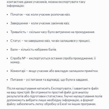
контактних даних учасників, можна експортувати таку
інформацію:
Початок
- час коли учасник розпочав квіз.
Завершення
– коли учасник закінчив квіз.
Тривалість
– скільки часу було витрачено на проходження.
Статус
– чи завершено квіз, чи він залишився у процесі.
Бали
– кількість набраних балів.
Спроба №
– експортується остання спроба проходження, її
номер.
Коментарі
– якщо учасник або викладач залишили примітки.
Питання
– усі питання та відповіді, що були в завданні.
Після налаштування натисніть Експортувати, і завантажте файл
на ваш пристрій. Ви отримуєте простий файл для аналізу
результатів або підготовки статистики. Гнучкі налаштування полів
допоможуть вибрати лише необхідну інформацію, а формат
файлу забезпечить легку обробку в Excel чи інших програмах.