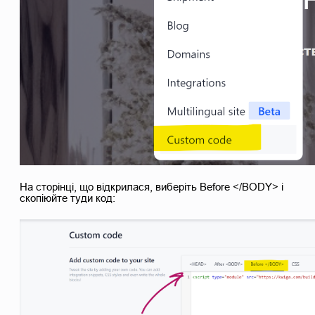
На сторінці, що відкрилася, виберіть Before </BODY> і
скопіюйте туди код: