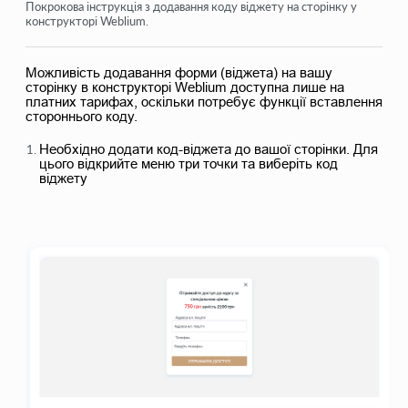
Форма захоплення контактів
Покрокова інструкція з додавання коду віджету на сторінку у
конструкторі Weblium.
Як додати код віджету на сайт
Відстеження відвідувань з лендінгу через віджет
Можливість додавання форми (віджета) на вашу
сторінку в конструкторі Weblium доступна лише на
платних тарифах, оскільки потребує функції вставлення
Мінілендинги
стороннього коду.
Додавання форми-заявки (віджету) на сторінку Weblium
Необхідно додати код-віджета до вашої сторінки. Для
цього відкрийте меню три точки та виберіть код
Додавання форми-заявки (віджету) на сторінку
віджету
Sendpulse
Додавання форми-заявки (віджету) на сторінку на Wix
Відображення програми курсу на вашому сайті
Додавання онлайн-чату для учнів на платформу Kwiga
Подивитися ще