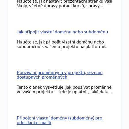
Naučte se, jak nastavit prezentační stránku vaší
školy, včetně úpravy pořadí kurzů, správy
dostupnosti a přidávání kategorií a štítků.
Jak připojit vlastní doménu nebo subdoménu
Naučte se, jak připojit vlastní doménu nebo
subdoménu k vašemu projektu na platformě
Kwiga. Zjistěte, jaké kroky je třeba podniknout,
co vybrat a na co si dát pozor při nastavování.
Používání proměnných v projektu, seznam
dostupných proměnných
Tento článek vysvětluje, jak používat proměnné
ve vašem projektu — kde je uplatnit, jaká data
jsou dostupná a jak je využít pro automatizaci a
personalizaci. Obsahuje seznam s popisy a
příklady pro e-maily, webhooky, tlačítka, lekce
a další.
Připojení vlastní domény (subdomény) pro
odesílání e-mailů