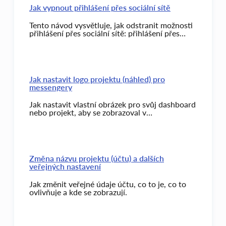
Jak vypnout přihlášení přes sociální sítě
Tento návod vysvětluje, jak odstranit možnosti
přihlášení přes sociální sítě: přihlášení přes
Facebook a přihlášení přes Google.
Jak nastavit logo projektu (náhled) pro
messengery
Jak nastavit vlastní obrázek pro svůj dashboard
nebo projekt, aby se zobrazoval v
messengerech.
Změna názvu projektu (účtu) a dalších
veřejných nastavení
Jak změnit veřejné údaje účtu, co to je, co to
ovlivňuje a kde se zobrazují.