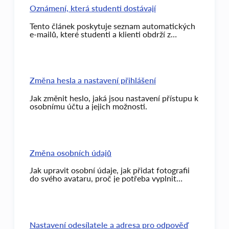
Oznámení, která studenti dostávají
Tento článek poskytuje seznam automatických
e-mailů, které studenti a klienti obdrží z
platformy Kwiga.
Změna hesla a nastavení přihlášení
Jak změnit heslo, jaká jsou nastavení přístupu k
osobnímu účtu a jejich možnosti.
Změna osobních údajů
Jak upravit osobní údaje, jak přidat fotografii
do svého avataru, proč je potřeba vyplnit
osobní údaje a jak se zobrazují na Kwiga.
Nastavení odesílatele a adresa pro odpověď