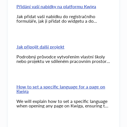
Přidání vaší nabídky na platformu Kwiga
Jak přidat vaši nabídku do registračního
formuláře, jak ji přidat do widgetu a do
registračního formuláře při přihlašování do
kurzu.
Jak připojit další projekt
Podrobný průvodce vytvořením vlastní školy
nebo projektu ve sdíleném pracovním prostoru
— od kliknutí na tlačítko až po první přihlášení
do nového panelu.
How to set a specific language for a page on
Kwiga
We will explain how to set a specific language
when opening any page on Kwiga, ensuring the
page opens in the desired language.