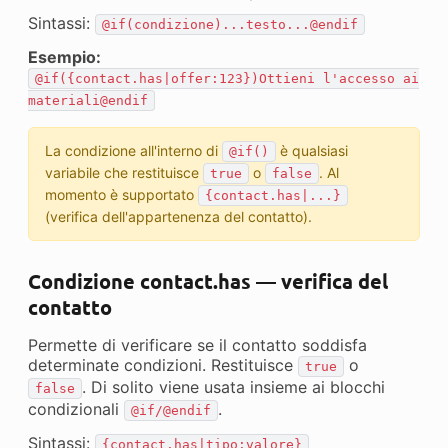
Sintassi:
@if(condizione)...testo...@endif
Esempio:
@if({contact.has|offer:123})Ottieni l'accesso ai
materiali@endif
La condizione all'interno di
è qualsiasi
@if()
variabile che restituisce
o
. Al
true
false
momento è supportato
{contact.has|...}
(verifica dell'appartenenza del contatto).
Condizione contact.has — verifica del
contatto
Permette di verificare se il contatto soddisfa
determinate condizioni. Restituisce
o
true
. Di solito viene usata insieme ai blocchi
false
condizionali
.
@if/@endif
Sintassi:
{contact.has|tipo:valore}