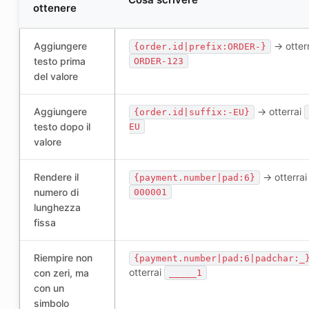
ottenere
Aggiungere
-> otter
{order.id|prefix:ORDER-}
testo prima
ORDER-123
del valore
Aggiungere
-> otterrai
{order.id|suffix:-EU}
testo dopo il
EU
valore
Rendere il
-> otterrai
{payment.number|pad:6}
numero di
000001
lunghezza
fissa
Riempire non
{payment.number|pad:6|padchar:_
otterrai
con zeri, ma
_____1
con un
simbolo