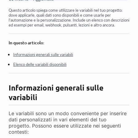
Controllo degli accessi
Questo articolo spiega come utilizzare le variabili nel tuo progetto:
dove applicarle, quali dati sono disponibili e come usarle per
l'automazione e la personalizzazione. Include un elenco con descrizioni
Come disabilitare il login tramite i social media
ed esempi per email, webhook, pulsanti, lezioni e altro ancora.
Come impostare il logo (anteprima) del tuo progetto per i
messaggeri
In questo articolo:
Cambio del nome del progetto (cabina) e altre impostazioni
pubbliche
Informazioni generali sulle variabili
Elenco delle variabili disponibili
Aggiungere la tua offerta alla piattaforma Kwiga
Come collegare un progetto aggiuntivo
Informazioni generali sulle
Come impostare una lingua specifica per una pagina su
Kwiga
variabili
Notifiche ricevute dagli studenti
Le variabili sono un modo conveniente per inserire
Cambiamento della password e impostazioni di accesso
dati personalizzati in vari elementi del tuo
progetto. Possono essere utilizzate nei seguenti
contesti:
Visualizza di più