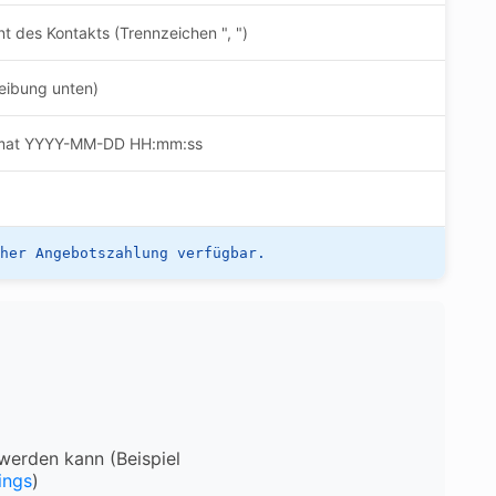
nt des Kontakts (Trennzeichen ", ")
reibung unten)
ormat YYYY-MM-DD HH:mm:ss
her Angebotszahlung verfügbar.
 werden kann (Beispiel
ings
)