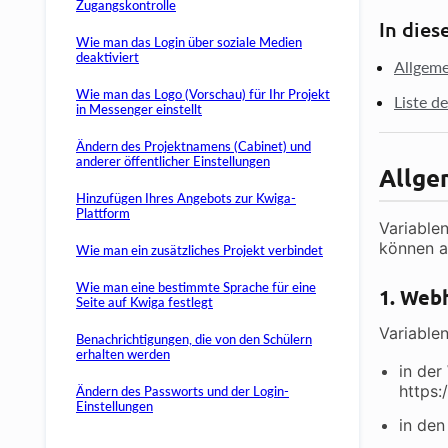
Zugangskontrolle
In dies
Wie man das Login über soziale Medien
deaktiviert
Allgeme
Wie man das Logo (Vorschau) für Ihr Projekt
Liste d
in Messenger einstellt
Ändern des Projektnamens (Cabinet) und
anderer öffentlicher Einstellungen
Allge
Hinzufügen Ihres Angebots zur Kwiga-
Plattform
Variablen
können a
Wie man ein zusätzliches Projekt verbindet
Wie man eine bestimmte Sprache für eine
1. Web
Seite auf Kwiga festlegt
Variable
Benachrichtigungen, die von den Schülern
erhalten werden
in der
https:
Ändern des Passworts und der Login-
Einstellungen
in de