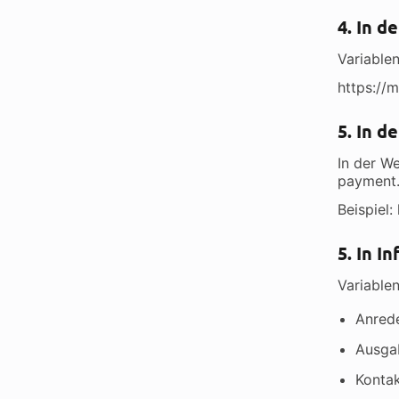
4. In d
Variable
https://
5. In 
In der W
payment.
Beispiel
5. In I
Variable
Anrede
Ausga
Kontak