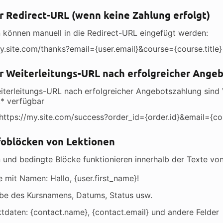
er Redirect-URL (wenn keine Zahlung erfolgt)
n können manuell in die Redirect-URL eingefügt werden:
my.site.com/thanks?email={user.email}&course={course.title}
der Weiterleitungs-URL nach erfolgreicher Ange
eiterleitungs-URL nach erfolgreicher Angebotszahlung sind 
* verfügbar
: https://my.site.com/success?order_id={order.id}&email={
nfoblöcken von Lektionen
n und bedingte Blöcke funktionieren innerhalb der Texte von
 mit Namen: Hallo, {user.first_name}!
be des Kursnamens, Datums, Status usw.
tdaten: {contact.name}, {contact.email} und andere Felder