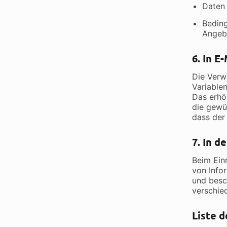
Daten 
Beding
Angebo
6. In E
Die Verw
Variablen
Das erhöh
die gewü
dass der 
7. In 
Beim Ein
von Info
und besc
verschie
Liste d