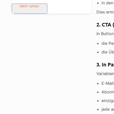
in de
Mehr sehen
Dies ermö
2. CTA 
In Butto
die Pe
die Üb
3. In P
Variable
E-Mail
Abonn
einzig
jede a