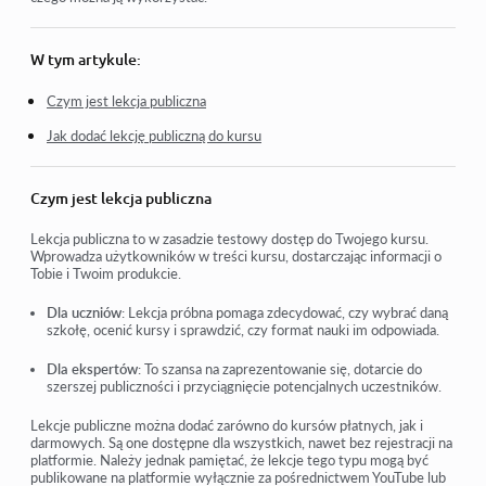
Ochrona praw autorskich twojego materiału na Kwiga
Lekcja publiczna lub próbna
W tym artykule:
Jak zmienić status lekcji na szkic i ukryć ją przed uczniami
Czym jest lekcja publiczna
Jak dodać lekcję publiczną do kursu
Użycie punktów kontrolnych
Jak dodać praktykę do lekcji
Czym jest lekcja publiczna
Jak stworzyć zadanie z obowiązkową weryfikacją przez
kuratora
Lekcja publiczna to w zasadzie testowy dostęp do Twojego kursu.
Wprowadza użytkowników w treści kursu, dostarczając informacji o
Tobie i Twoim produkcie.
Jak stworzyć zadanie dla różnych ofert
Dla uczniów
: Lekcja próbna pomaga zdecydować, czy wybrać daną
Jak stworzyć test z punktami i automatycznym
szkołę, ocenić kursy i sprawdzić, czy format nauki im odpowiada.
zatwierdzeniem
Dla ekspertów
: To szansa na zaprezentowanie się, dotarcie do
szerszej publiczności i przyciągnięcie potencjalnych uczestników.
Zobacz więcej
Lekcje publiczne można dodać zarówno do kursów płatnych, jak i
darmowych. Są one dostępne dla wszystkich, nawet bez rejestracji na
platformie. Należy jednak pamiętać, że lekcje tego typu mogą być
publikowane na platformie wyłącznie za pośrednictwem YouTube lub