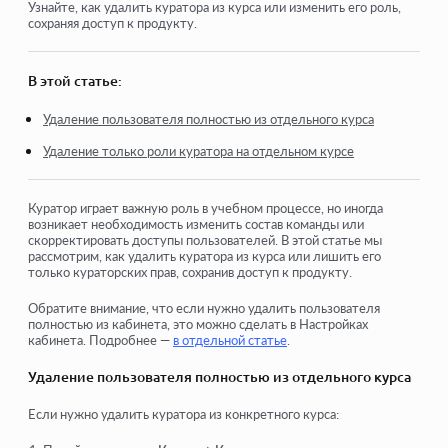
Как добавить куратора
Узнайте, как удалить куратора из курса или изменить его роль,
сохраняя доступ к продукту.
Как удалить куратора с курса (но не из проекта!)
Как удалить куратора с платформы
В этой статье:
Кураторы на проекте: структура команды и настройка
Удаление пользователя полностью из отдельного курса
доступа
Удаление только роли куратора на отдельном курсе
Как назначить старшего куратора и настроить его
доступ
Куратор играет важную роль в учебном процессе, но иногда
Как добавить члена команды
возникает необходимость изменить состав команды или
скорректировать доступы пользователей. В этой статье мы
рассмотрим, как удалить куратора из курса или лишить его
Как удалить члена команды
только кураторских прав, сохранив доступ к продукту.
Как настроить видимость куратора для учеников
Обратите внимание, что если нужно удалить пользователя
полностью из кабинета, это можно сделать в Настройках
Автоматическое распределение кураторов и учеников
кабинета. Подробнее —
в отдельной статье
.
по группам
Удаление пользователя полностью из отдельного курса
Посмотреть еще
Если нужно удалить куратора из конкретного курса: