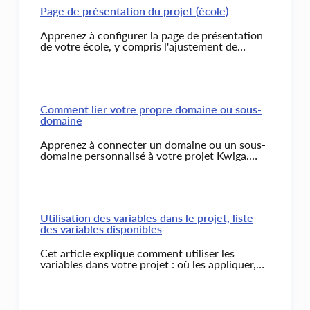
Page de présentation du projet (école)
Apprenez à configurer la page de présentation
de votre école, y compris l'ajustement de
l'ordre des cours, la gestion de la disponibilité
et l'ajout de catégories et de tags.
Comment lier votre propre domaine ou sous-
domaine
Apprenez à connecter un domaine ou un sous-
domaine personnalisé à votre projet Kwiga.
Comprenez les étapes clés, ce qu’il faut choisir
et les éléments importants à prendre en
compte lors de la configuration.
Utilisation des variables dans le projet, liste
des variables disponibles
Cet article explique comment utiliser les
variables dans votre projet : où les appliquer,
quelles données sont disponibles et comment
les utiliser pour l’automatisation et la
personnalisation. Inclut une liste avec
descriptions et exemples pour les e-mails,