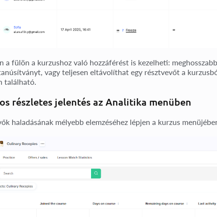
 a fülön a kurzushoz való hozzáférést is kezelheti: meghosszabbí
 tanúsítványt, vagy teljesen eltávolíthat egy résztvevőt a kurzus
 található.
os részletes jelentés az Analitika menüben
vők haladásának mélyebb elemzéséhez lépjen a kurzus menüjébe