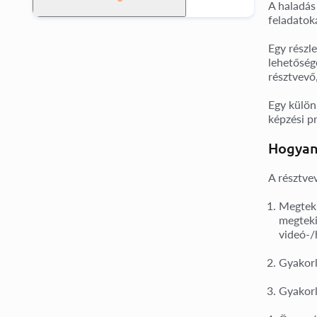
A haladás
feladatoka
Egy
részle
lehetősége
résztvevő,
Egy
külön
képzési p
Hogyan 
A résztve
Megteki
megteki
videó-/
Gyakorl
Gyakorl