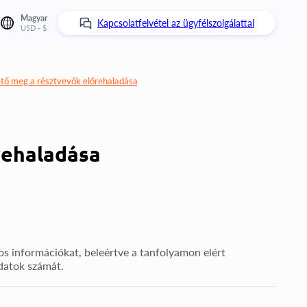
Magyar
Kapcsolatfelvétel az ügyfélszolgálattal
USD - $
tő meg a résztvevők előrehaladása
rehaladása
os információkat, beleértve a tanfolyamon elért
adatok számát.