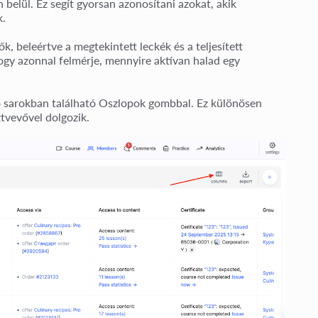
 belül. Ez segít gyorsan azonosítani azokat, akik
k.
, beleértve a megtekintett leckék és a teljesített
hogy azonnal felmérje, mennyire aktívan halad egy
ső sarokban található Oszlopok gombbal. Ez különösen
tvevővel dolgozik.