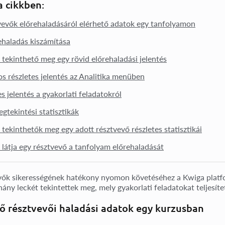
 cikkben:
vevők előrehaladásáról elérhető adatok egy tanfolyamon
ehaladás kiszámítása
tekinthető meg egy rövid előrehaladási jelentés
os részletes jelentés az Analitika menüben
s jelentés a gyakorlati feladatokról
gtekintési statisztikák
tekinthetők meg egy adott résztvevő részletes statisztikái
látja egy résztvevő a tanfolyam előrehaladását
vők sikerességének hatékony nyomon követéséhez a Kwiga platfo
hány leckét tekintettek meg, mely gyakorlati feladatokat teljesíte
ő résztvevői haladási adatok egy kurzusban