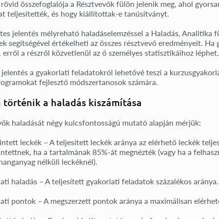
 rövid összefoglalója a
Résztvevők
fülön jelenik meg, ahol gyorsa
t teljesítették, és hogy kiállítottak-e tanúsítványt.
tes jelentés
mélyreható haladáselemzéssel a
Haladás, Analitika
fü
k segítségével értékelheti az összes résztvevő eredményeit. Ha g
 erről a részről közvetlenül az ő személyes statisztikáihoz léphet.
 jelentés a gyakorlati feladatokról
lehetővé teszi a kurzusgyakorl
rogramokat fejlesztő módszertanosok számára.
történik a haladás kiszámítása
vők haladását négy kulcsfontosságú mutató alapján mérjük:
ntett leckék
– A teljesített leckék aránya az elérhető leckék tel
ntettnek
, ha
a tartalmának 85%-át megnézték
(vagy ha a felhas
hanganyag nélküli leckéknél).
ati haladás
– A teljesített
gyakorlati feladatok
százalékos aránya.
ati pontok
– A
megszerzett pontok
aránya a maximálisan elérhet