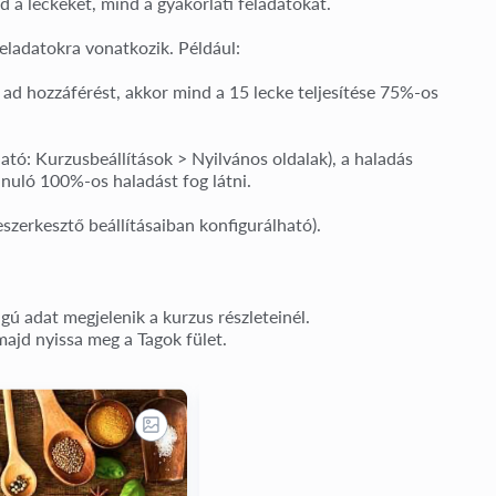
nd a
leckéket, mind a gyakorlati feladatokat
.
feladatokra
vonatkozik. Például:
ad hozzáférést, akkor mind a
15 lecke
teljesítése
75%-os
ható:
Kurzusbeállítások > Nyilvános oldalak
), a haladás
tanuló
100%-os haladást
fog látni.
szerkesztő beállításaiban
konfigurálható).
ú adat megjelenik a kurzus részleteinél.
 majd nyissa meg a
Tagok
fület.