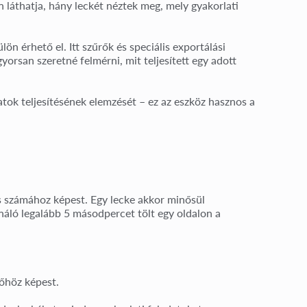
n láthatja, hány leckét néztek meg, mely gyakorlati
lön érhető el. Itt szűrők és speciális exportálási
yorsan szeretné felmérni, mit teljesített egy adott
atok teljesítésének elemzését – ez az eszköz hasznos a
jes számához képest. Egy lecke akkor minősül
ználó
legalább 5 másodpercet
tölt egy oldalon a
őhöz képest.