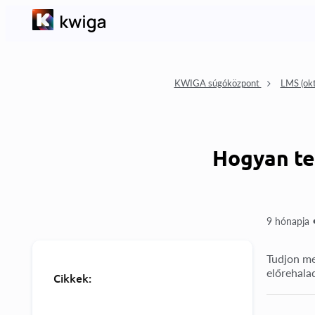
KWIGA súgóközpont
LMS (okt
Hogyan te
9 hónapja 
Tudjon me
előrehalad
Cikkek: