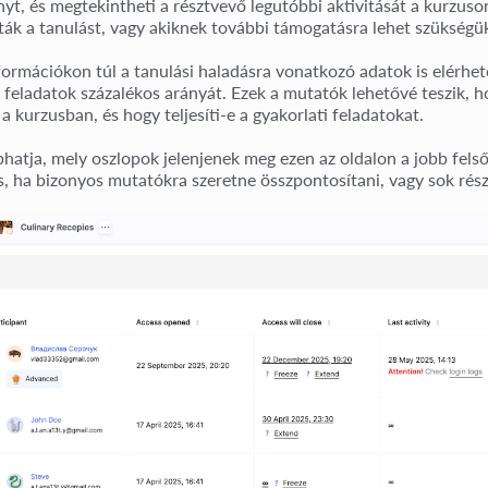
yt, és megtekintheti a résztvevő legutóbbi aktivitását a kurzuson
ák a tanulást, vagy akiknek további támogatásra lehet szükségü
ormációkon túl a tanulási haladásra vonatkozó adatok is elérhetők
i feladatok százalékos arányát. Ezek a mutatók lehetővé teszik, 
a kurzusban, és hogy teljesíti-e a gyakorlati feladatokat.
bhatja, mely oszlopok jelenjenek meg ezen az oldalon a jobb fel
, ha bizonyos mutatókra szeretne összpontosítani, vagy sok rész