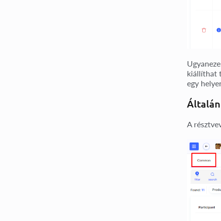
Ugyanezen
kiállíthat
egy helyen
Általán
A résztve