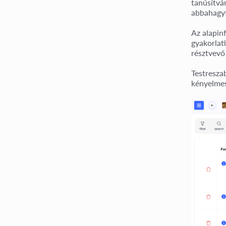
tanúsítván
abbahagyt
Az alapinf
gyakorlat
résztvevő 
Testresza
kényelmes