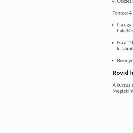
Összesí
Fontos:
A 
Ha egy
haladás
Ha a
"N
kiszámí
Bizony
Rövid h
A kurzus 
Megtekint