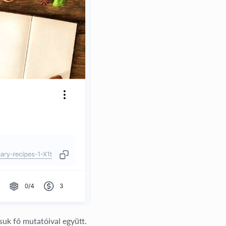
ásuk fő mutatóival együtt.