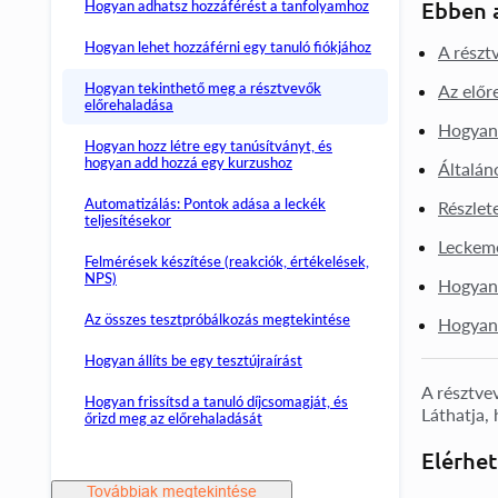
Hogyan adhatsz hozzáférést a tanfolyamhoz
Ebben a
Hogyan lehet hozzáférni egy tanuló fiókjához
A részt
Hogyan tekinthető meg a résztvevők
Az előr
előrehaladása
Hogyan 
Hogyan hozz létre egy tanúsítványt, és
hogyan add hozzá egy kurzushoz
Általán
Automatizálás: Pontok adása a leckék
Részlete
teljesítésekor
Leckeme
Felmérések készítése (reakciók, értékelések,
NPS)
Hogyan 
Az összes tesztpróbálkozás megtekintése
Hogyan 
Hogyan állíts be egy tesztújraírást
A résztve
Hogyan frissítsd a tanuló díjcsomagját, és
Láthatja, 
őrizd meg az előrehaladását
Elérhet
Továbbiak megtekintése