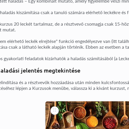
tett haladás
– Egy kombinált mutató, amely figyelembe veszi mi
haladás kiszámítása csak a
tanuló számára elérhető leckékre és 
 kurzus
20 leckét
tartalmaz, de a résztvevő csomagja
csak 15-höz
t
mutat.
em elérhető leckék elrejtése"
funkció engedélyezve van (itt talál
tása csak a látható leckék alapján történik. Ebben az esetben a 
os
gyakorlati feladatok
kizárhatók a haladás számításából (a
Lecke
aladási jelentés megtekintése
elindítása és a résztvevők hozzáadása után minden kulcsfontosság
éséhez lépjen a
Kurzusok
menübe, válassza ki a kívánt kurzust,