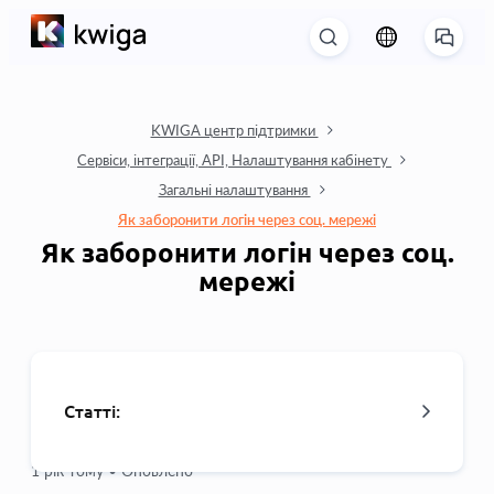
KWIGA центр підтримки
Сервіси, інтеграції, API, Налаштування кабінету
Загальні налаштування
Як заборонити логін через соц. мережі
Як заборонити логін через соц.
мережі
Статті:
1 рік тому •
Оновлено