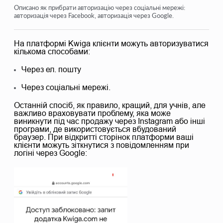
Контроль доступів
Описано як прибрати авторизацію через соціальні мережі:
авторизація через Facebook, авторизація через Google.
Як заборонити логін через соц. мережі
На платформі Kwiga клієнти можуть авторизуватися
Як встановити логотип (прев'ю) свого проекту для
месенджерів
кількома способами:
Через ел. пошту
Зміна назви проекту (кабінету) та інші публічні
налаштування
Через соціальні мережі.
Додавання своєї оферти на платформу Kwiga
Останній спосіб, як правило, кращий, для учнів, але
важливо враховувати проблему, яка може
Як підключити додатковий проєкт
виникнути під час продажу через Instagram або інші
програми, де використовується вбудований
Як встановити певну мову для сторінки на Kwiga
браузер. При відкритті сторінок платформи ваші
клієнти можуть зіткнутися з повідомленням при
Повідомлення, які отримують учні
логіні через Google:
Зміна пароля та параметрів входу
Подивитися ще