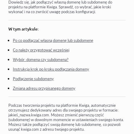
Kontrola dostępu
Dowiedz się, jak podłączyć własną domenę lub subdomenę do
projektu na platformie Kwiga. Sprawdź, co wybrać, jakie kroki
wykonać i na co zwrócić uwagę podczas konfiguracji.
Jak wyłączyć logowanie przez media społecznościowe
Jak ustawić logo (podgląd) swojego projektu dla
komunikatorów
W tym artykule:
Zmiana nazwy projektu (kabinetu) i innych ustawień
Po co podłączać własną domenę lub subdomenę
publicznych
Co należy przygotować wcześniej
Dodawanie swojej oferty na platformie Kwiga
Wybór: domena czy subdomena?
Jak połączyć dodatkowy projekt
Instrukcja krok po kroku podłączania domeny
Jak ustawić określony język dla strony na Kwiga
Podłączenie subdomeny
Powiadomienia otrzymywane przez uczniów
Zmiana adresu przypisanego domeny
Zmiana hasła i ustawienia logowania
Podczas tworzenia projektu na platformie Kwiga, automatycznie
otrzymujesz dedykowany adres dla swojego projektu w formacie:
jakieś_nazwa.kwiga.com. Możesz zmienić pierwszą część
Zobacz więcej
(subdomenę) w dowolnym momencie w ustawieniach swojego konta.
Możesz także podłączyć swoją domenę lub subdomenę, co pozwoli
usunąć kwiga.com z adresu twojego projektu.