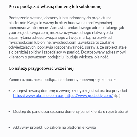
Po co podłączać własną domenę lub subdomenę
Podłączenie własnej domeny lub subdomeny do projektu na
platformie Kwiga to ważny krok w budowaniu profesjonalnej
obecności w internecie. Zamiast standardowego adresu, takiego jak
yourproject.kwiga.com, możesz używać ładnego i łatwego do
zapamiętania adresu, związanego z twoją marką, na przykład
myschool.com lub online.myschool.com. Zwiększa to zaufanie
odwiedzających, poprawia rozpoznawalność, sprawia, że projekt staje
się bardziej solidny i zapadający w pamięć. Dostosowany adres mówi
klientom o poważnym podejściu i buduje większą lojalność.
Co należy przygotować wcześniej
Zanim rozpoczniesz podłączanie domeny, upewnij się, że masz:
Zarejestrowaną domenę u zewnętrznego rejestratora (na przykład
https://www.ukraine.com.ua/
,
https://www.godaddy.com/
itp.)
Dostęp do panelu zarządzania domeną (panel klienta u rejestratora)
Aktywny projekt lub szkołę na platformie Kwiga