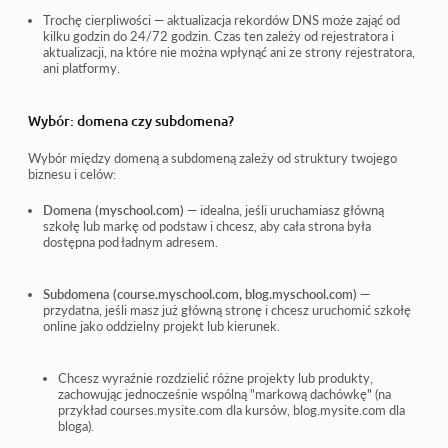
Trochę cierpliwości — aktualizacja rekordów DNS może zająć od
kilku godzin do 24/72 godzin. Czas ten zależy od rejestratora i
aktualizacji, na które nie można wpłynąć ani ze strony rejestratora,
ani platformy.
Wybór: domena czy subdomena?
Wybór między domeną a subdomeną zależy od struktury twojego
biznesu i celów:
Domena (myschool.com)
— idealna, jeśli uruchamiasz główną
szkołę lub markę od podstaw i chcesz, aby cała strona była
dostępna pod ładnym adresem.
Subdomena (course.myschool.com, blog.myschool.com)
—
przydatna, jeśli masz już główną stronę i chcesz uruchomić szkołę
online jako oddzielny projekt lub kierunek.
Chcesz wyraźnie rozdzielić różne projekty lub produkty,
zachowując jednocześnie wspólną "markową dachówkę" (na
przykład courses.mysite.com dla kursów, blog.mysite.com dla
bloga).