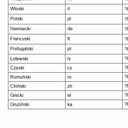
Włoski
it
?l
Polski
pl
?
Niemiecki
de
?
Francuski
fr
?
Portugalski 
pt
?
?
Łotewski
lv
?
Czeski
cs
?
Rumuński
ro
?
Chiński
zh
?
Grecki
el
?
Gruziński
ka