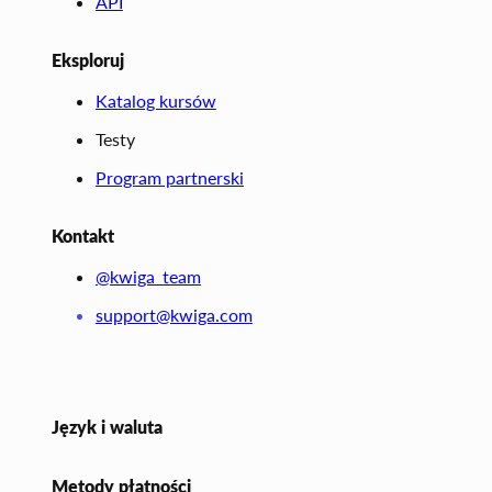
API
Eksploruj
Katalog kursów
Testy
Program partnerski
Kontakt
@kwiga_team
support@kwiga.com
Język i waluta
Metody płatności