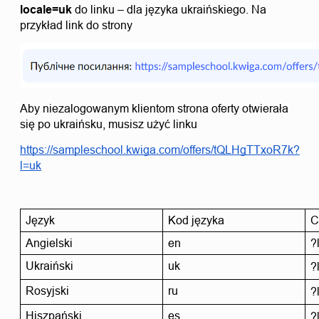
locale=uk
 do linku – dla języka ukraińskiego. Na 
przykład link do strony 
Aby niezalogowanym klientom strona oferty otwierała 
się po ukraińsku, musisz użyć linku
https://sampleschool.kwiga.com/offers/tQLHgTTxoR7k?
l=uk
Język
Kod języka
C
Angielski
en
?
Ukraiński
uk
?
Rosyjski
ru
?
Hiszpański
es
?