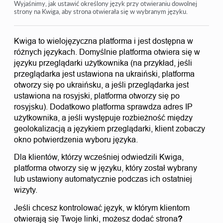
Kontrola dostępu
Wyjaśnimy, jak ustawić określony język przy otwieraniu dowolnej
strony na Kwiga, aby strona otwierała się w wybranym języku.
Jak wyłączyć logowanie przez media społecznościowe
Jak ustawić logo (podgląd) swojego projektu dla
Kwiga to wielojęzyczna platforma i jest dostępna w 
komunikatorów
różnych językach. Domyślnie platforma otwiera się w 
języku przeglądarki użytkownika (na przykład, jeśli 
Zmiana nazwy projektu (kabinetu) i innych ustawień
publicznych
przeglądarka jest ustawiona na ukraiński, platforma 
otworzy się po ukraińsku, a jeśli przeglądarka jest 
Dodawanie swojej oferty na platformie Kwiga
ustawiona na rosyjski, platforma otworzy się po 
rosyjsku). Dodatkowo platforma sprawdza adres IP 
Jak połączyć dodatkowy projekt
użytkownika, a jeśli występuje rozbieżność między 
Jak ustawić określony język dla strony na Kwiga
geolokalizacją a językiem przeglądarki, klient zobaczy 
okno potwierdzenia wyboru języka.  
Powiadomienia otrzymywane przez uczniów
Dla klientów, którzy wcześniej odwiedzili Kwiga, 
Zmiana hasła i ustawienia logowania
platforma otworzy się w języku, który został wybrany 
lub ustawiony automatycznie podczas ich ostatniej 
wizyty. 
Zobacz więcej
Jeśli chcesz kontrolować język, w którym klientom 
otwierają się Twoje linki, możesz dodać 
strona
?