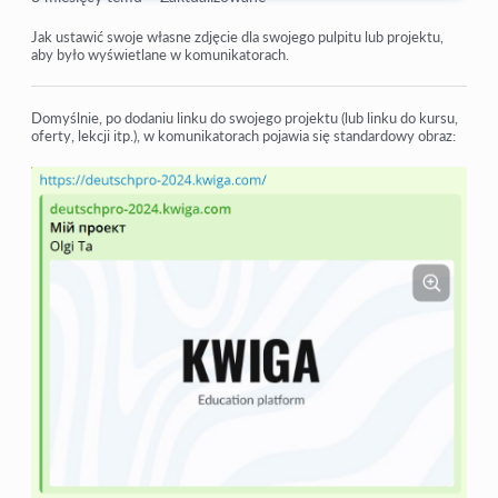
Kontrola dostępu
Jak ustawić swoje własne zdjęcie dla swojego pulpitu lub projektu,
aby było wyświetlane w komunikatorach.
Jak wyłączyć logowanie przez media społecznościowe
Jak ustawić logo (podgląd) swojego projektu dla
Domyślnie, po dodaniu linku do swojego projektu (lub linku do kursu,
komunikatorów
oferty, lekcji itp.), w komunikatorach pojawia się standardowy obraz:
Zmiana nazwy projektu (kabinetu) i innych ustawień
publicznych
Dodawanie swojej oferty na platformie Kwiga
Jak połączyć dodatkowy projekt
Jak ustawić określony język dla strony na Kwiga
Powiadomienia otrzymywane przez uczniów
Zmiana hasła i ustawienia logowania
Zobacz więcej