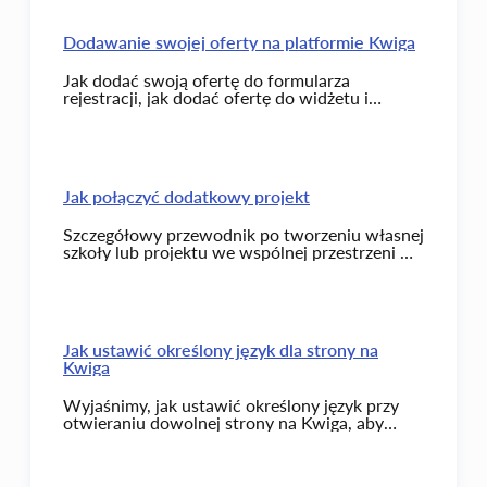
Dodawanie swojej oferty na platformie Kwiga
Jak dodać swoją ofertę do formularza
rejestracji, jak dodać ofertę do widżetu i
formularza rejestracji podczas zapisywania się
na kurs.
Jak połączyć dodatkowy projekt
Szczegółowy przewodnik po tworzeniu własnej
szkoły lub projektu we wspólnej przestrzeni —
od kliknięcia przycisku do pierwszego
logowania w nowym panelu.
Jak ustawić określony język dla strony na
Kwiga
Wyjaśnimy, jak ustawić określony język przy
otwieraniu dowolnej strony na Kwiga, aby
strona otwierała się w wybranym języku.