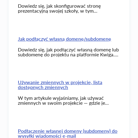
Dowiedz się, jak skonfigurować stronę
prezentacyjną swojej szkoły, w tym
dostosowywanie kolejności kursów,
zarządzanie dostępnością oraz dodawanie
kategorii i tagów.
Jak podłączyć własną domenę/subdomenę
Dowiedz się, jak podłączyć własną domenę lub
subdomenę do projektu na platformie Kwiga.
Sprawdź, co wybrać, jakie kroki wykonać i na
co zwrócić uwagę podczas konfiguracji.
Używanie zmiennych w projekcie, lista
dostępnych zmiennych
W tym artykule wyjaśniamy, jak używać
zmiennych w swoim projekcie — gdzie je
stosować, jakie dane są dostępne i jak
wykorzystywać je do automatyzacji i
personalizacji. Zawiera listę z opisami i
przykładami dla e-maili, webhooków,
przycisków, lekcji i innych elementów.
Podłączenie własnej domeny (subdomeny) do
wysyłki wiadomości e-mail