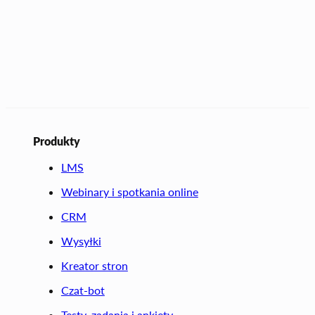
Produkty
LMS
Webinary i spotkania online
CRM
Wysyłki
Kreator stron
Czat-bot
Testy, zadania i ankiety