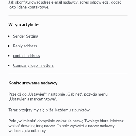
Kontrola dostępu
Jak skonfigurować adres e-mail nadawcy, adres odpowiedzi, dodać
logo i dane kontaktowe.
Jak wyłączyć logowanie przez media społecznościowe
Jak ustawić logo (podgląd) swojego projektu dla
W tym artykule:
komunikatorów
Sender Setting
Zmiana nazwy projektu (kabinetu) i innych ustawień
publicznych
Reply address
contact address
Dodawanie swojej oferty na platformie Kwiga
Company logo in letters
Jak połączyć dodatkowy projekt
Jak ustawić określony język dla strony na Kwiga
Konfigurowanie nadawcy
Powiadomienia otrzymywane przez uczniów
Przejdź do „Ustawień”, następnie „Gabinet”, pozycja menu
„Ustawienia marketingowe”.
Zmiana hasła i ustawienia logowania
Teraz przyjrzyjmy się bliżej każdemu z punktów:
Zobacz więcej
Pole
„w imieniu”
domyślnie wskazuje nazwę Twojego biura. Możesz
wpisać dowolną inną nazwę. To pole wyświetla nazwę nadawcy
widoczną dla odbiorcy.