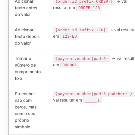
Adicionar
-> vai
{order.id|prefix:ORDER-}
resultar em
texto antes
ORDER-123
do valor
Adicionar
-> vai resulta
{order.id|suffix:-EU}
em
texto depois
123-EU
do valor
Tornar o
-> vai result
{payment.number|pad:6}
em
número de
000001
comprimento
fixo
Preencher
{payment.number|pad:6|padchar:_}
vai resultar em
não com
_____1
zeros, mas
com o seu
próprio
símbolo