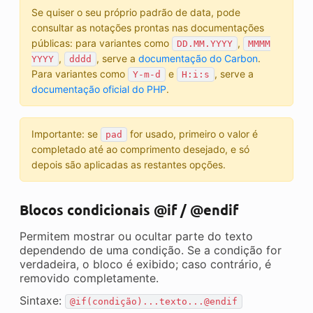
Se quiser o seu próprio padrão de data, pode
consultar as notações prontas nas documentações
públicas: para variantes como
,
DD.MM.YYYY
MMMM
,
, serve a
documentação do Carbon
.
YYYY
dddd
Para variantes como
e
, serve a
Y-m-d
H:i:s
documentação oficial do PHP
.
Importante: se
for usado, primeiro o valor é
pad
completado até ao comprimento desejado, e só
depois são aplicadas as restantes opções.
Blocos condicionais @if / @endif
Permitem mostrar ou ocultar parte do texto
dependendo de uma condição. Se a condição for
verdadeira, o bloco é exibido; caso contrário, é
removido completamente.
Sintaxe:
@if(condição)...texto...@endif