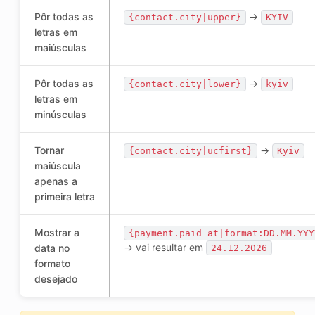
Pôr todas as
->
{contact.city|upper}
KYIV
letras em
maiúsculas
Pôr todas as
->
{contact.city|lower}
kyiv
letras em
minúsculas
Tornar
->
{contact.city|ucfirst}
Kyiv
maiúscula
apenas a
primeira letra
Mostrar a
{payment.paid_at|format:DD.MM.YYY
-> vai resultar em
data no
24.12.2026
formato
desejado