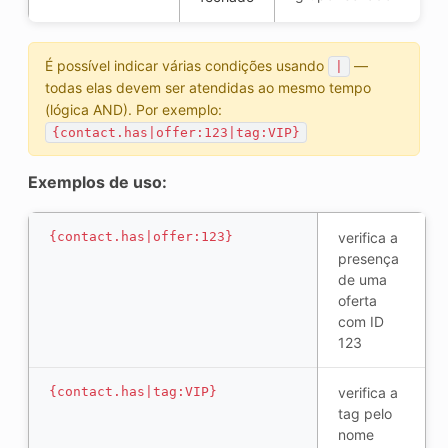
É possível indicar várias condições usando
—
|
todas elas devem ser atendidas ao mesmo tempo
(lógica AND). Por exemplo:
{contact.has|offer:123|tag:VIP}
Exemplos de uso:
{contact.has|offer:123}
verifica a
presença
de uma
oferta
com ID
123
{contact.has|tag:VIP}
verifica a
tag pelo
nome