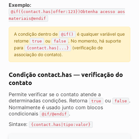
Exemplo:
@if({contact.has|offer:123})Obtenha acesso aos
materiais@endif
A condição dentro de
é qualquer variável que
@if()
retorne
ou
. No momento, há suporte
true
false
para
(verificação de
{contact.has|...}
associação do contato).
Condição contact.has — verificação do
contato
Permite verificar se o contato atende a
determinadas condições. Retorna
ou
.
true
false
Normalmente é usado junto com blocos
condicionais
.
@if/@endif
Sintaxe:
{contact.has|tipo:valor}