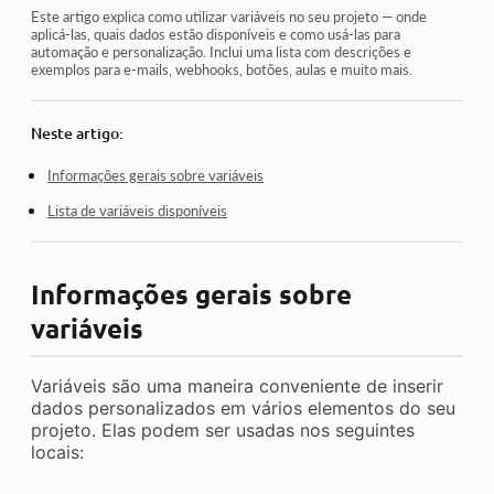
Controle de acesso
Este artigo explica como utilizar variáveis no seu projeto — onde
aplicá-las, quais dados estão disponíveis e como usá-las para
automação e personalização. Inclui uma lista com descrições e
Como desativar o login através das redes sociais
exemplos para e-mails, webhooks, botões, aulas e muito mais.
Como definir o logotipo (pré-visualização) do seu projeto
para mensageiros
Neste artigo:
Alterar o nome do projeto (cabinete) e outras configurações
públicas
Informações gerais sobre variáveis
Lista de variáveis disponíveis
Adicionando sua oferta à plataforma Kwiga
Como conectar um projeto adicional
Informações gerais sobre
How to set a specific language for a page on Kwiga
variáveis
Notificações recebidas pelos alunos
Alterar a palavra-passe e as definições de início de sessão
Variáveis são uma maneira conveniente de inserir
dados personalizados em vários elementos do seu
projeto. Elas podem ser usadas nos seguintes
Ver mais
locais: