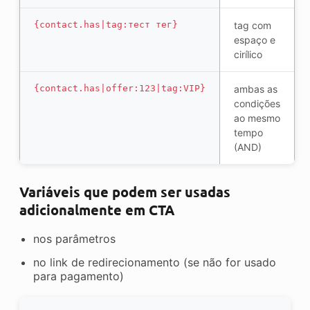
{contact.has|tag:тест тег}
tag com
espaço e
cirílico
{contact.has|offer:123|tag:VIP}
ambas as
condições
ao mesmo
tempo
(AND)
Variáveis que podem ser usadas
adicionalmente em CTA
nos parâmetros
no link de redirecionamento (se não for usado
para pagamento)