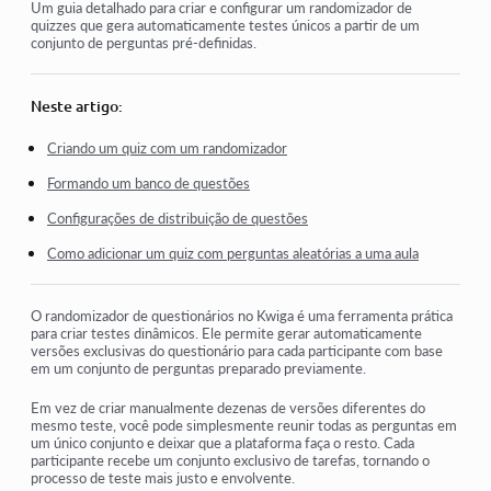
Trabalhos de casa
Um guia detalhado para criar e configurar um randomizador de
quizzes que gera automaticamente testes únicos a partir de um
conjunto de perguntas pré-definidas.
Testes e avaliação
Várias perguntas abertas em uma única tarefa
Neste artigo:
Preencha os espaços em branco: insira a palavra que falta
Criando um quiz com um randomizador
Correspondência
Formando um banco de questões
Como configurar um teste para que o aluno possa ver suas
Configurações de distribuição de questões
respostas
Como adicionar um quiz com perguntas aleatórias a uma aula
Digite a palavra
Lista e lista múltipla
O randomizador de questionários no Kwiga é uma ferramenta prática
para criar testes dinâmicos. Ele permite gerar automaticamente
Forme uma frase a partir de palavras
versões exclusivas do questionário para cada participante com base
em um conjunto de perguntas preparado previamente.
Em vez de criar manualmente dezenas de versões diferentes do
Ver mais
mesmo teste, você pode simplesmente reunir todas as perguntas em
um único conjunto e deixar que a plataforma faça o resto. Cada
participante recebe um conjunto exclusivo de tarefas, tornando o
processo de teste mais justo e envolvente.