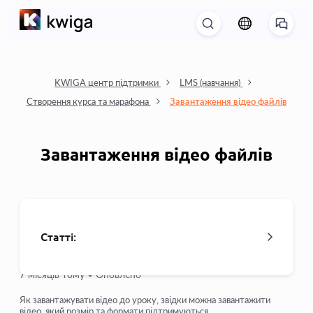
KWIGA центр підтримки
LMS (навчання)
Створення курса та марафона
Завантаження відео файлів
Завантаження відео файлів
Статті:
7 місяців тому •
Оновлено
Як видалити курс
Як завантажувати відео до уроку, звідки можна завантажити
відео, який розмір та формати підтримуються.