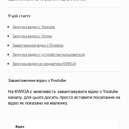
Захист Ваших матеріалів на Kwiga
Загальнодоступний чи пробний урок
У цій статті:
Як змінити статус уроку на чернетку та приховати його
Загрузка видео с Youtube
від учнів
Загрузка видео с Vimeo
Використання чекпоїнтів
Завантаження відео з Dropbox
Як додати практику до уроку
Загрузка видео с устройства пользователя
Як створити завдання з обов'язковою перевіркою
Загрузка видео из медиатеки KWIGA
куратором
Як створити завдання для різних тарифів
Завантаження відео з Youtube
Як створити тест з балами та автоматичним
На KWIGA є можливість завантажувати відео з Youtube 
схваленням
каналу, для цього досить просто вставити посилання на 
відео як показано на малюнку.
Подивитися ще