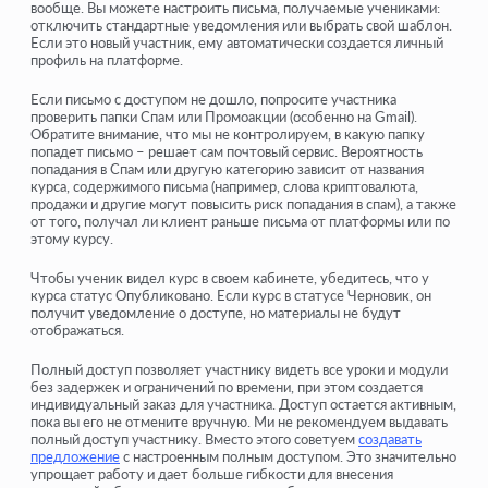
вообще. Вы можете настроить письма, получаемые учениками:
отключить стандартные уведомления или выбрать свой шаблон.
Если это новый участник, ему автоматически создается личный
профиль на платформе.
Если письмо с доступом не дошло, попросите участника
проверить папки Спам или Промоакции (особенно на Gmail).
Обратите внимание, что мы не контролируем, в какую папку
попадет письмо – решает сам почтовый сервис. Вероятность
попадания в Спам или другую категорию зависит от названия
курса, содержимого письма (например, слова криптовалюта,
продажи и другие могут повысить риск попадания в спам), а также
от того, получал ли клиент раньше письма от платформы или по
этому курсу.
Чтобы ученик видел курс в своем кабинете, убедитесь, что у
курса статус Опубликовано. Если курс в статусе Черновик, он
получит уведомление о доступе, но материалы не будут
отображаться.
Полный доступ позволяет участнику видеть все уроки и модули
без задержек и ограничений по времени, при этом создается
индивидуальный заказ для участника. Доступ остается активным,
пока вы его не отмените вручную. Ми не рекомендуем выдавать
полный доступ участнику. Вместо этого советуем
создавать
предложение
с настроенным полным доступом. Это значительно
упрощает работу и дает больше гибкости для внесения