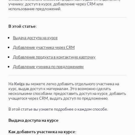
ученику: доступ в курсе, добавление через CRM или
Как войти в кабинет ученика
использование предложений.
Как посмотреть прогресс участников
В этой статье:
Как создать сертификат и добавить его к курсу
Выдача доступа на курсе
Автоматизация: Начисление баллов при прохождении
уроков
Добавление участника через CRM
Проведение опросов (реакции, рейтинг, NPS)
Добавление продукта в контактную карточку
Как посмотреть все попытки прохождения теста
Добавление ученика по предложениям
Как настроить перепрохождение теста
На
Kwiga
вы можете легко добавить отдельного участника на
Как обновить тариф ученика и сохранить его прогресс
курс, выдав доступ к материалам. Это возможно сделать
несколькими способами: предоставить доступ на курсе, добавить
учащегося через CRM, выдать доступ по предложению.
Посмотреть еще
В этой статье вы узнаете подробнее о каждом способе.
Выдача доступа на курсе
Как добавить участника на курсе: