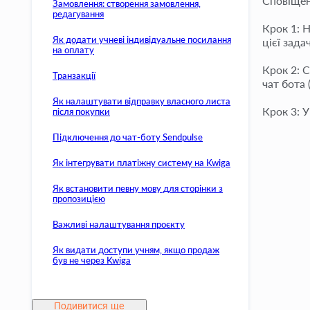
Сповіщень
Замовлення: створення замовлення,
редагування
Крок 1: 
Як додати учневі індивідуальне посилання
цієї зада
на оплату
Крок 2: 
Транзакції
чат бота 
Як налаштувати відправку власного листа
Крок 3: У
після покупки
Підключення до чат-боту Sendpulse
Як інтегрувати платіжну систему на Kwiga
Як встановити певну мову для сторінки з
пропозицією
Важливі налаштування проєкту
Як видати доступи учням, якщо продаж
був не через Kwiga
Подивитися ще