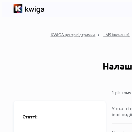
KWIGA центр підтримки
LMS (навчання)
Налашт
1 рік тому
У статті 
інші події
Статті: