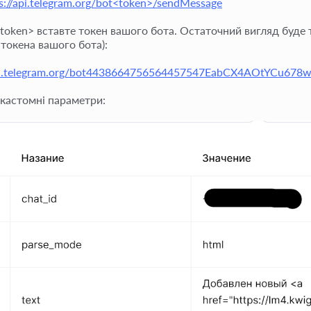
s://api.telegram.org/bot
<token>/sendMessage
token> вставте токен вашого бота. Остаточний вигляд буде т
 токена вашого бота):
api.telegram.org/bot4438664756564457547EabCX4AOtYCu678
кастомні параметри: