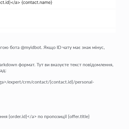
огою бота @myidbot. Якщо ID чату має знак мінус,
rkdown формат. Тут ви вказуєте текст повідомлення,
ад:
>/expert/crm/contact/{contact.id}/personal-
я {order.id}</a> по пропозиції {offer.title}