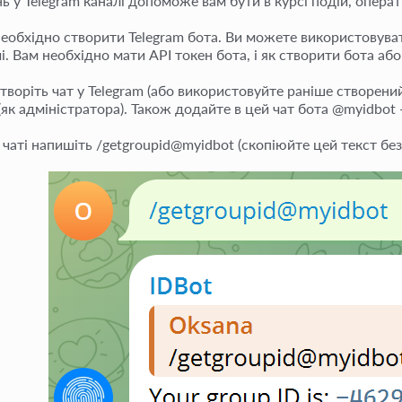
 у Telegram каналі допоможе вам бути в курсі подій, операт
Необхідно створити Telegram бота. Ви можете використовува
чі. Вам необхідно мати API токен бота, і як створити бота а
Створіть чат у Telegram (або використовуйте раніше створени
(як адміністратора). Також додайте в цей чат бота @myidbot 
 чаті напишіть /getgroupid@myidbot (скопіюйте цей текст без 