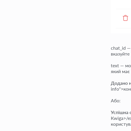
chat_id 
вказуйте
text — м
який має
Додано 
info">кон
Або:
Успішна 
Kwiga>/ex
користува