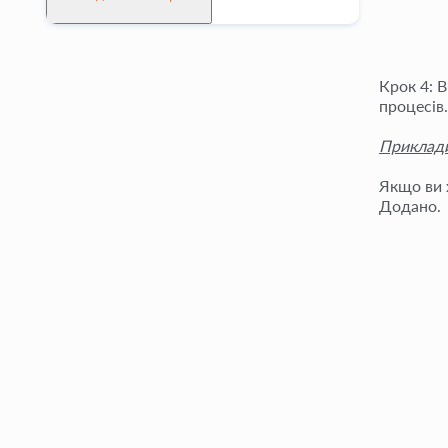
Крок 4: 
процесів.
Приклад
Якщо ви х
Додано.