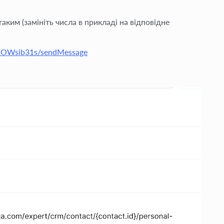
аким (замініть числа в прикладі на відповідне
wOWsib31s/sendMessage