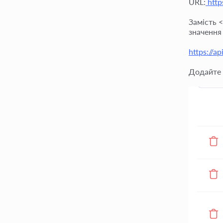
URL:
http
Замість <
значення
https://
Додайте 