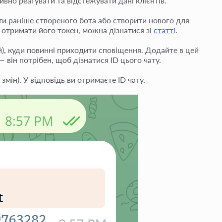
ивно реагувати та відстежувати дані клієнтів.
ти раніше створеного бота або створити нового для
бо отримати його токен, можна дізнатися зі
статті
.
й), куди повинні приходити сповіщення. Додайте в цей
— він потрібен, щоб дізнатися ID цього чату.
змін). У відповідь ви отримаєте ID чату.