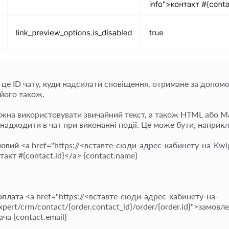
— це ID чату, куди надсилати сповіщення, отримане за допом
 його також.
ожна використовувати звичайний текст, а також HTML або Ma
 надходити в чат при виконанні події. Це може бути, наприкл
новий
<a href="https://<вставте-сюди-адрес-кабинету-на-Kwiga
такт #{contact.id}</a> {contact.name}
оплата
<a href="https://<вставте-сюди-адрес-кабинету-на-
pert/crm/contact/{order.contact_id}/order/{order.id}">замовленн
ча {contact.email}