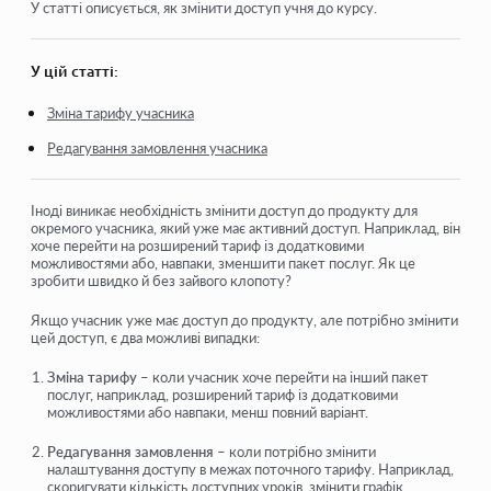
Замовлення: створення замовлення, редагування
У статті описується, як змінити доступ учня до курсу.
Як додати учневі індивідуальне посилання на оплату
У цій статті:
Транзакції
Зміна тарифу учасника
Як налаштувати відправку власного листа після
покупки
Редагування замовлення учасника
Підключення до чат-боту Sendpulse
Іноді виникає необхідність змінити доступ до продукту для
Як інтегрувати платіжну систему на Kwiga
окремого учасника, який уже має активний доступ. Наприклад, він
хоче перейти на розширений тариф із додатковими
можливостями або, навпаки, зменшити пакет послуг. Як це
Як встановити певну мову для сторінки з пропозицією
зробити швидко й без зайвого клопоту?
Важливі налаштування проєкту
Якщо учасник уже має доступ до продукту, але потрібно змінити
цей доступ, є два можливі випадки:
Як видати доступи учням, якщо продаж був не через
Kwiga
Зміна тарифу
– коли учасник хоче перейти на інший пакет
послуг, наприклад, розширений тариф із додатковими
можливостями або навпаки, менш повний варіант.
Подивитися ще
Редагування замовлення
– коли потрібно змінити
налаштування доступу в межах поточного тарифу. Наприклад,
скоригувати кількість доступних уроків, змінити графік