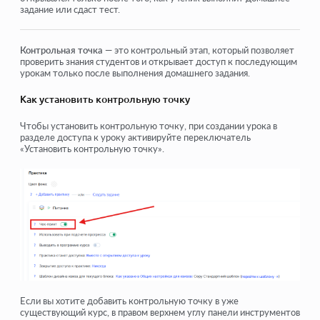
задание или сдаст тест.
Защита Ваших материалов на Kwiga
Общедоступный или пробный урок
Контрольная точка
— это контрольный этап, который позволяет
проверить знания студентов и открывает доступ к последующим
Как изменить статус урока на черновик и скрыть его от
урокам только после выполнения домашнего задания.
учеников
Как установить контрольную точку
Использование чекпоинтов
Чтобы установить контрольную точку, при создании урока в
Как добавить практику к уроку
разделе доступа к уроку активируйте переключатель
«Установить контрольную точку».
Как создать задание с обязательной проверкой
куратором
Как создать задание для разных тарифов
Как создать тест с баллами и автоматической
проверкой
Посмотреть еще
Если вы хотите добавить контрольную точку в уже
существующий курс, в правом верхнем углу панели инструментов