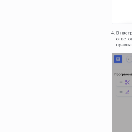
В наст
ответо
правил