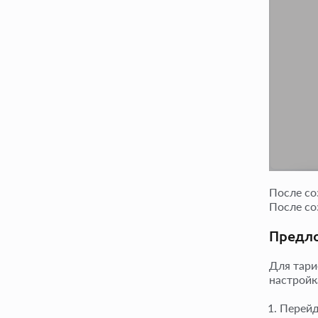
После со
После со
Предло
Для тари
настройк
Перейд