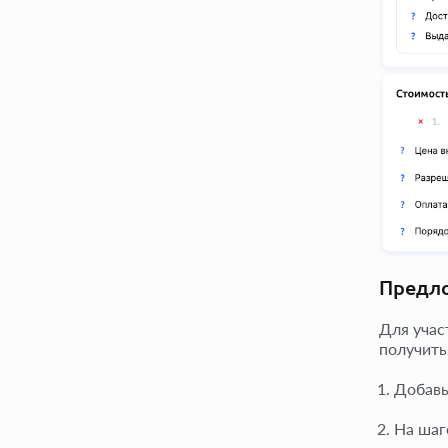
Предло
Для учас
получить
Добавь
На ша