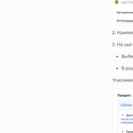
Нажми
На ша
Выбе
В ра
Учасники