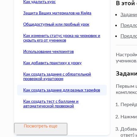
Как удалить курс
В этой 
Защита Ваших материалов на Kwiga
Задани
Общедоступный или пробный урок
Предло
Предло
Как изменить статус урока на черновик и
скрыть его от учеников
Использование чекпоинтов
Настройк
учеников
Как добавить практику к уроку
Задани
Как создать задание с обязательной
проверкой куратором
Первым ш
Как создать задание для разных тарифов
комплекс
Как создать тест с баллами и
Перейд
автоматической проверкой
Нажми
Посмотреть еще
Добавь
ответ) 