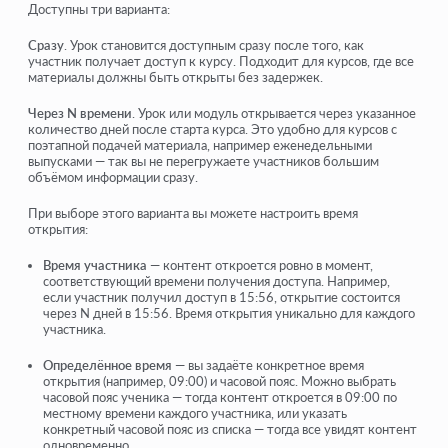
Доступны три варианта:
Сразу
. Урок становится доступным сразу после того, как
участник получает доступ к курсу. Подходит для курсов, где все
материалы должны быть открыты без задержек.
Через N времени
. Урок или модуль открывается через указанное
количество дней после старта курса. Это удобно для курсов с
поэтапной подачей материала, например еженедельными
выпусками — так вы не перегружаете участников большим
объёмом информации сразу.
При выборе этого варианта вы можете настроить время
открытия:
Время участника
— контент откроется ровно в момент,
соответствующий времени получения доступа. Например,
если участник получил доступ в 15:56, открытие состоится
через N дней в 15:56. Время открытия уникально для каждого
участника.
Определённое время
— вы задаёте конкретное время
открытия (например, 09:00) и часовой пояс. Можно выбрать
часовой пояс ученика — тогда контент откроется в 09:00 по
местному времени каждого участника, или указать
конкретный часовой пояс из списка — тогда все увидят контент
одновременно.