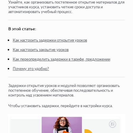
Как удалить курс
Узнайте, как организовать постепенное открытие материалов для
участников курса, установить четкие сроки доступа и
автоматизировать учебный процесс.
Защита Ваших материалов на Kwiga
Общедоступный или пробный урок
В этой статье:
Как изменить статус урока на черновик и скрыть его от
учеников
Как настроить задержки открытия уроков
Как настроить закрытие уроков
Использование чекпоинтов
Как переопределить задержки в тарифе, предложении
Как добавить практику к уроку
Почему это удобно?
Как создать задание с обязательной проверкой
куратором
Задержки открытия уроков и модулей позволяют организовать
Как создать задание для разных тарифов
постепенное обучение, обеспечивая последовательность и
контроль над усвоением материалов.
Как создать тест с баллами и автоматической
проверкой
Чтобы установить задержки, перейдите в настройки курса.
Посмотреть еще