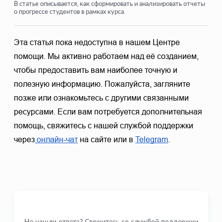
Как удалить курс
В статье описывается, как сформировать и анализировать отчеты
о прогрессе студентов в рамках курса.
Защита Ваших материалов на Kwiga
Общедоступный или пробный урок
Эта статья пока недоступна в нашем Центре 
помощи. Мы активно работаем над её созданием, 
Как изменить статус урока на черновик и скрыть его от
учеников
чтобы предоставить вам наиболее точную и 
Использование чекпоинтов
полезную информацию. Пожалуйста, загляните 
позже или ознакомьтесь с другими связанными 
Как добавить практику к уроку
ресурсами. Если вам потребуется дополнительная 
Как создать задание с обязательной проверкой
помощь, свяжитесь с нашей службой поддержки 
куратором
через
 онлайн-чат
 на сайте или в 
Telegram
.
Как создать задание для разных тарифов
Как создать тест с баллами и автоматической
проверкой
Посмотреть еще
Не нашли ответа? Свяжитесь со службой поддержки