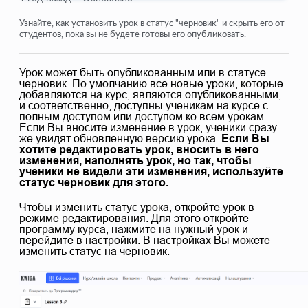
Как удалить курс
Узнайте, как установить урок в статус "черновик" и скрыть его от
студентов, пока вы не будете готовы его опубликовать.
Защита Ваших материалов на Kwiga
Урок может быть опубликованным или в статусе
Общедоступный или пробный урок
черновик. По умолчанию все новые уроки, которые
добавляются на курс, являются опубликованными,
Как изменить статус урока на черновик и скрыть его от
и соответственно, доступны ученикам на курсе с
учеников
полным доступом или доступом ко всем урокам.
Если Вы вносите изменение в урок, ученики сразу
Использование чекпоинтов
же увидят обновленную версию урока.
Если Вы
хотите редактировать урок, вносить в него
Как добавить практику к уроку
изменения, наполнять урок, но так, чтобы
ученики не видели эти изменения, используйте
статус черновик для этого.
Как создать задание с обязательной проверкой
куратором
Чтобы изменить статус урока, откройте урок в
режиме редактирования. Для этого откройте
Как создать задание для разных тарифов
программу курса, нажмите на нужный урок и
перейдите в настройки. В настройках Вы можете
Как создать тест с баллами и автоматической
изменить статус на черновик.
проверкой
Посмотреть еще